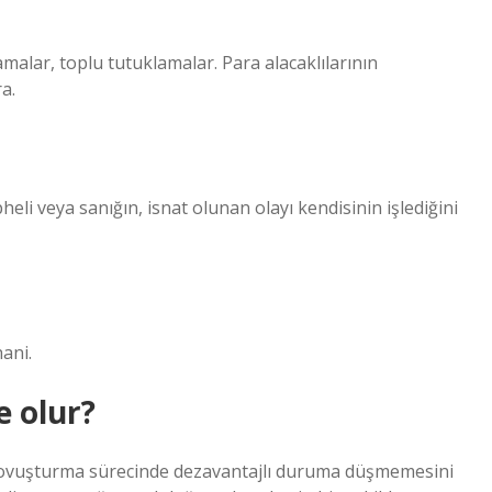
amalar, toplu tutuklamalar. Para alacaklılarının
a.
eli veya sanığın, isnat olunan olayı kendisinin işlediğini
hani.
e olur?
kovuşturma sürecinde dezavantajlı duruma düşmemesini