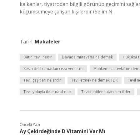
kalkanlar, tiyatrodan bilgili görünüp geçimini sağla
küçümsemeye çalışan kişilerdir (Selim N.
Tarih:
Makaleler
Batini tevil nedir
Davada müteveffa ne demek
Hukukta t
Kesin delil olmadan ceza verilir mi
Mahkemece tevkif ne dem
Tevil çeşitleri nelerdir
Tevil etmek ne demek TDK
Tevil 
Tevil yoluyla ikrar nasıl olur
Tevkif edilen tutarı kim öder
Önceki Yazı
Ay Çekirdeğinde D Vitamini Var Mı