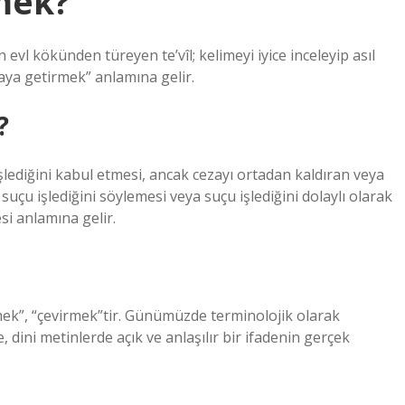
mek?
vl kökünden türeyen te’vîl; kelimeyi iyice inceleyip asıl
aya getirmek” anlamına gelir.
?
 işlediğini kabul etmesi, ancak cezayı ortadan kaldıran veya
uçu işlediğini söylemesi veya suçu işlediğini dolaylı olarak
esi anlamına gelir.
mek”, “çevirmek”tir. Günümüzde terminolojik olarak
 dini metinlerde açık ve anlaşılır bir ifadenin gerçek