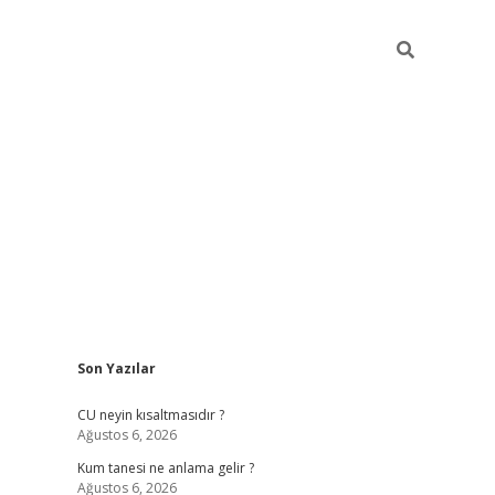
Sidebar
Son Yazılar
betexper güncel giriş
betexpergir.net
CU neyin kısaltmasıdır ?
Ağustos 6, 2026
Kum tanesi ne anlama gelir ?
Ağustos 6, 2026