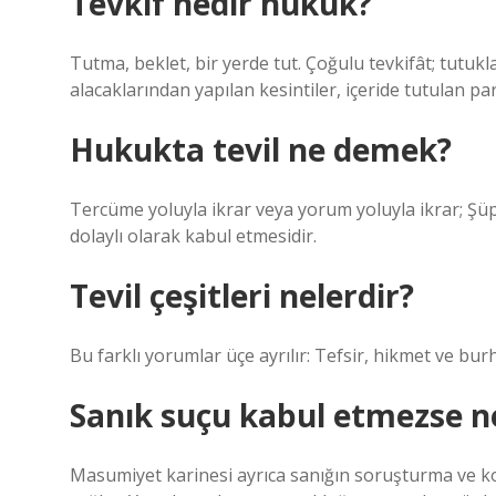
Tevkif nedir hukuk?
Tutma, beklet, bir yerde tut. Çoğulu tevkifât; tutukl
alacaklarından yapılan kesintiler, içeride tutulan par
Hukukta tevil ne demek?
Tercüme yoluyla ikrar veya yorum yoluyla ikrar; Şüph
dolaylı olarak kabul etmesidir.
Tevil çeşitleri nelerdir?
Bu farklı yorumlar üçe ayrılır: Tefsir, hikmet ve bur
Sanık suçu kabul etmezse n
Masumiyet karinesi ayrıca sanığın soruşturma ve 