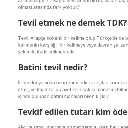
anlamına gelir.2 Râgıb el-İsfahânî’nin (ö. 502/1108) b
olması arasında fark yoktur.”
Tevil etmek ne demek TDK?
Tevil, Arapça kökenli bir kelime olup Türkçe’de de
kelimenin karşılığı “bir kelimeye veya davranışa, za
şeklinde ifade edilmektedir.
Batini tevil nedir?
İslam dünyasında uzun zamandır tartışılan konulardan
etmiş ve İmamlar bu ayetlerin hakiki manasını bilm
içinde bulunan batınî manaları bilen kişidir.
Tevkif edilen tutarı kim öde
Alıcı ve satıcı, mal veya hizmet satın alırken belirlen