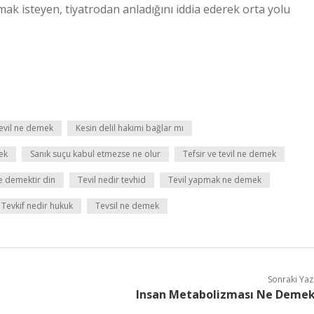
mak isteyen, tiyatrodan anladığını iddia ederek orta yolu
evil ne demek
Kesin delil hakimi bağlar mı
ek
Sanık suçu kabul etmezse ne olur
Tefsir ve tevil ne demek
ne demektir din
Tevil nedir tevhid
Tevil yapmak ne demek
Tevkif nedir hukuk
Tevsil ne demek
Sonraki Yaz
Insan Metabolizması Ne Deme