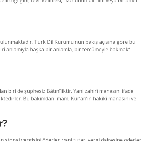
elirttiği gibi, tevil kelimesi, “konunun bir ilim veya bir amel
 bulunmaktadır. Türk Dil Kurumu’nun bakış açısına göre bu
hiri anlamıyla başka bir anlamla, bir tercümeyle bakmak”
 biri de şüphesiz Bâtınîliktir. Yani zahirî manasını ifade
ektedirler. Bu bakımdan İmam, Kur’an’ın hakiki manasını ve
r?
en stopaj vergisini öderler, yani tutarı vergi dairesine öderler