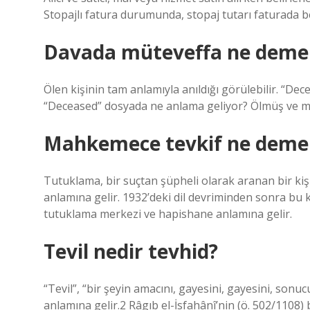
Stopajlı fatura durumunda, stopaj tutarı faturada beli
Davada müteveffa ne deme
Ölen kişinin tam anlamıyla anıldığı görülebilir. “Dece
“Deceased” dosyada ne anlama geliyor? Ölmüş ve mira
Mahkemece tevkif ne deme
Tutuklama, bir suçtan şüpheli olarak aranan bir kiş
anlamına gelir. 1932’deki dil devriminden sonra bu k
tutuklama merkezi ve hapishane anlamına gelir.
Tevil nedir tevhid?
“Tevil”, “bir şeyin amacını, gayesini, gayesini, so
anlamına gelir.2 Râgıb el-İsfahânî’nin (ö. 502/1108) b