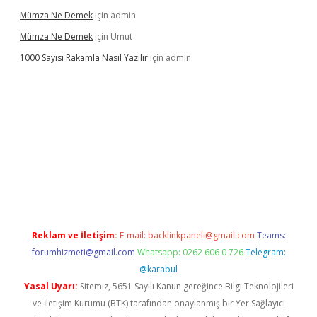
Mümza Ne Demek
için
admin
Mümza Ne Demek
için
Umut
1000 Sayısı Rakamla Nasıl Yazılır
için
admin
cel giriş
betexpergir.net
Reklam ve İletişim:
E-mail:
backlinkpaneli@gmail.com
Teams:
forumhizmeti@gmail.com
Whatsapp: 0262 606 0 726
Telegram:
@karabul
Yasal Uyarı:
Sitemiz, 5651 Sayılı Kanun gereğince Bilgi Teknolojileri
ve İletişim Kurumu (BTK) tarafından onaylanmış bir Yer Sağlayıcı