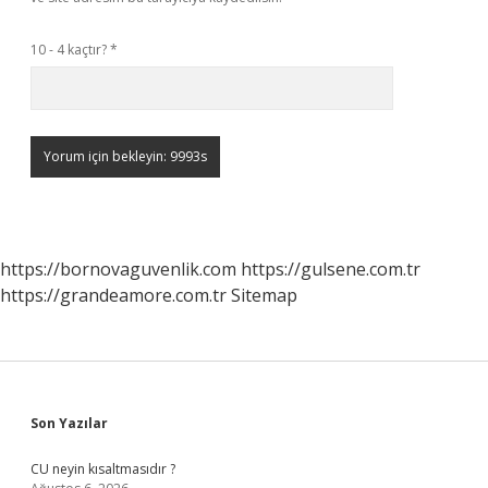
10 - 4 kaçtır?
*
https://bornovaguvenlik.com
https://gulsene.com.tr
https://grandeamore.com.tr
Sitemap
Sidebar
Son Yazılar
CU neyin kısaltmasıdır ?