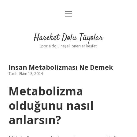
menüyü
Anasayfa
aç
Gizlilik Politikası
Hareket Dolu Tüyolar
Yasal Uyarı
Sporla dolu neşeli öneriler keşfet!
Hakkımızda
Insan Metabolizması Ne Demek
Tarih: Ekim 18, 2024
Metabolizma
olduğunu nasıl
anlarsın?