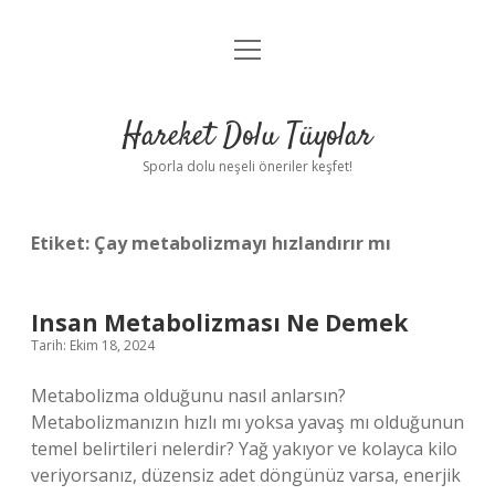
menüyü
Anasayfa
aç
Gizlilik Politikası
Hareket Dolu Tüyolar
Yasal Uyarı
Sporla dolu neşeli öneriler keşfet!
Hakkımızda
Etiket:
Çay metabolizmayı hızlandırır mı
Insan Metabolizması Ne Demek
Tarih: Ekim 18, 2024
Metabolizma olduğunu nasıl anlarsın?
Metabolizmanızın hızlı mı yoksa yavaş mı olduğunun
temel belirtileri nelerdir? Yağ yakıyor ve kolayca kilo
veriyorsanız, düzensiz adet döngünüz varsa, enerjik