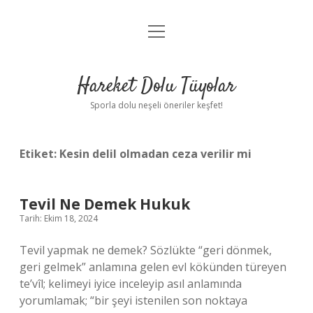
menüyü
Anasayfa
aç
Gizlilik Politikası
Hareket Dolu Tüyolar
Yasal Uyarı
Sporla dolu neşeli öneriler keşfet!
Hakkımızda
Etiket:
Kesin delil olmadan ceza verilir mi
Tevil Ne Demek Hukuk
Tarih: Ekim 18, 2024
Tevil yapmak ne demek? Sözlükte “geri dönmek,
geri gelmek” anlamına gelen evl kökünden türeyen
te’vîl; kelimeyi iyice inceleyip asıl anlamında
yorumlamak; “bir şeyi istenilen son noktaya