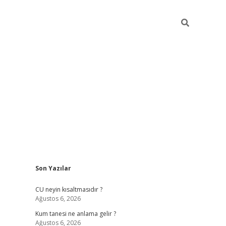
Sidebar
Son Yazılar
betexper güncel giriş
betexpergir.net
CU neyin kısaltmasıdır ?
Ağustos 6, 2026
Kum tanesi ne anlama gelir ?
Ağustos 6, 2026