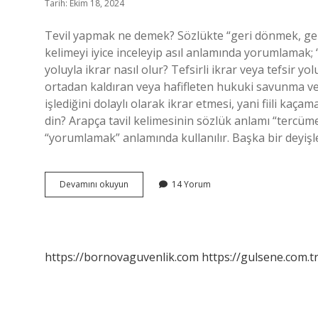
Tarih: Ekim 18, 2024
Tevil yapmak ne demek? Sözlükte “geri dönmek, ger
kelimeyi iyice inceleyip asıl anlamında yorumlamak; 
yoluyla ikrar nasıl olur? Tefsirli ikrar veya tefsir yo
ortadan kaldıran veya hafifleten hukuki savunma vey
işlediğini dolaylı olarak ikrar etmesi, yani fiili kaç
din? Arapça tavil kelimesinin sözlük anlamı “tercü
“yorumlamak” anlamında kullanılır. Başka bir deyişle
Tevil
Devamını okuyun
14 Yorum
Ne
Demek
Hukuk
https://bornovaguvenlik.com
https://gulsene.com.t