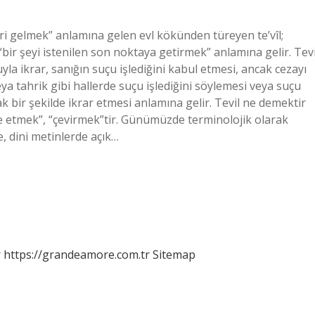
i gelmek” anlamına gelen evl kökünden türeyen te’vîl;
“bir şeyi istenilen son noktaya getirmek” anlamına gelir. Tevi
luyla ikrar, sanığın suçu işlediğini kabul etmesi, ancak cezayı
a tahrik gibi hallerde suçu işlediğini söylemesi veya suçu
amak bir şekilde ikrar etmesi anlamına gelir. Tevil ne demektir
me etmek”, “çevirmek”tir. Günümüzde terminolojik olarak
, dini metinlerde açık…
r
https://grandeamore.com.tr
Sitemap