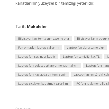
kanatlarının yüzeysel bir temizliği yeterlidir.
Tarih:
Makaleler
Bilgisayar fanı temizlenmezse ne olur
Bilgisayar fanın bozuk o
Fan olmadan laptop çalışır mı
Laptop fan durursa ne olur
Laptop fan sesi nasıl kesilir
Laptop fan temizliği kaç TL
L
Laptop fanı çok ses çıkarıyor ne yapmalıyım
Laptop fanı hangi
Laptop fanı kaç ayda bir temizlenir
Laptop fanının sürekli çal
Laptop sıcakken kapatmak zararlı mı
PC fanı ıslak mendille sil