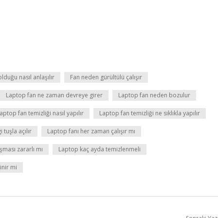
lduğu nasıl anlaşılır
Fan neden gürültülü çalışır
Laptop fan ne zaman devreye girer
Laptop fan neden bozulur
aptop fan temizliği nasıl yapılır
Laptop fan temizliği ne sıklıkla yapılır
 tuşla açılır
Laptop fanı her zaman çalışır mı
ışması zararlı mı
Laptop kaç ayda temizlenmeli
inir mi