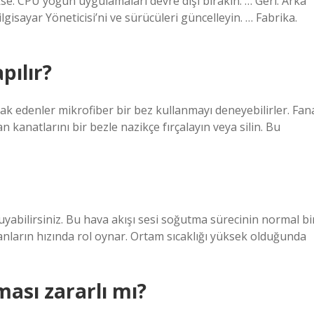
kse. CPU yoğun uygulamaları devre dışı bırakın. … Geri. Arka
lgisayar Yöneticisi’ni ve sürücüleri güncelleyin. … Fabrika.
pılır?
rak edenler mikrofiber bir bez kullanmayı deneyebilirler. Fan
Fan kanatlarını bir bezle nazikçe fırçalayın veya silin. Bu
uyabilirsiniz. Bu hava akışı sesi soğutma sürecinin normal bi
 fanların hızında rol oynar. Ortam sıcaklığı yüksek olduğunda
ması zararlı mı?