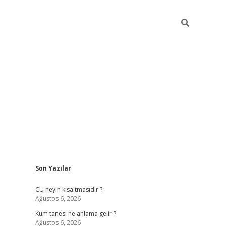
Sidebar
Son Yazılar
betexper 
CU neyin kısaltmasıdır ?
Ağustos 6, 2026
Kum tanesi ne anlama gelir ?
Ağustos 6, 2026