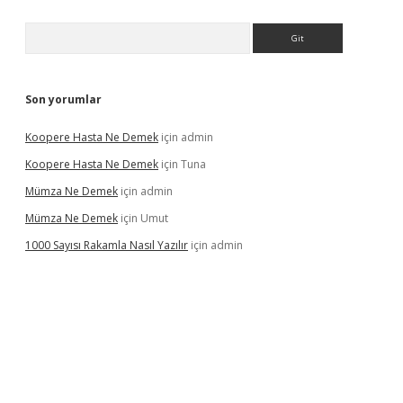
Arama
Son yorumlar
Koopere Hasta Ne Demek
için
admin
Koopere Hasta Ne Demek
için
Tuna
Mümza Ne Demek
için
admin
Mümza Ne Demek
için
Umut
1000 Sayısı Rakamla Nasıl Yazılır
için
admin
gir.net