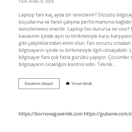
Tarih: Aralık 23, 2024
Laptop fanı kaç ayda bir temizlenir? Dizüstü bilgisa
koşullarına ve fanın çalışma performansına bağlıdır.
temizlenmesi önerilir. Laptop fan durursa ne olur
kasasının içinde aşırı ısı birikmesiyle karşı karşıyası
gibi çalıştıklarından emin olun. Fan sorunu ortadan
bilgisayarın içinde ısı birikmesiyle ilgili olmayabili
bilgisayar fanı çok fazla gürültü yapıyor. Çözümler 
bilgisayarın sıcaklığını kontrol edin. Teknik…
Laptop
Devamını okuyun
Yorum Bırak
Fanı
Neden
Bozulur
https://bornovaguvenlik.com
https://gulsene.com.t