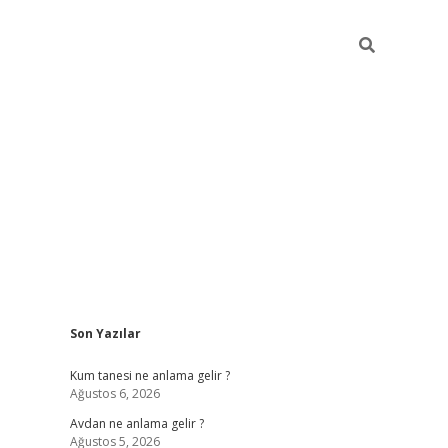
Sidebar
Son Yazılar
betexper güncel giriş
betexpergir.net
Kum tanesi ne anlama gelir ?
Ağustos 6, 2026
Avdan ne anlama gelir ?
Ağustos 5, 2026