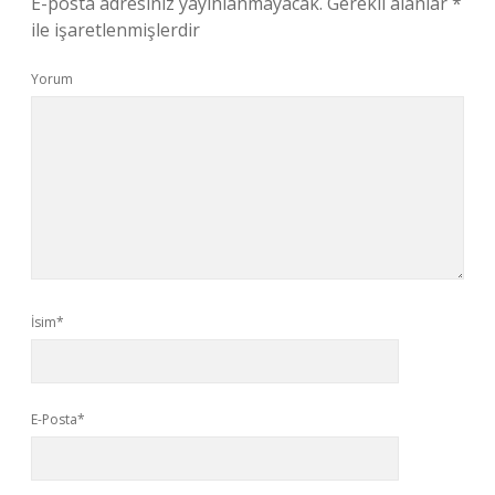
E-posta adresiniz yayınlanmayacak.
Gerekli alanlar
*
ile işaretlenmişlerdir
Yorum
İsim*
E-Posta*