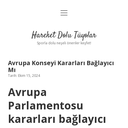
menüyü
Anasayfa
aç
Gizlilik Politikası
Hareket Dolu Tüyolar
Yasal Uyarı
Sporla dolu neşeli öneriler keşfet!
Hakkımızda
Avrupa Konseyi Kararları Bağlayıcı
Mı
Tarih: Ekim 15, 2024
Avrupa
Parlamentosu
kararları bağlayıcı