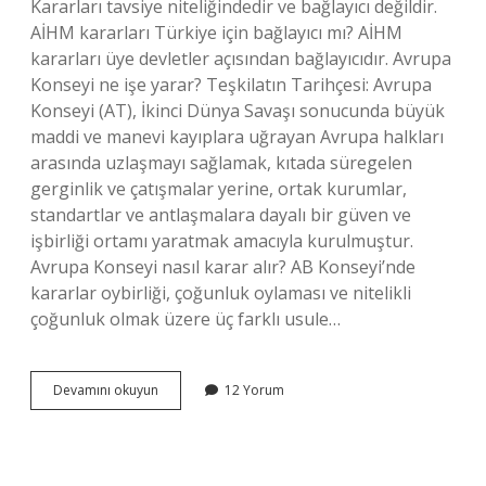
Kararları tavsiye niteliğindedir ve bağlayıcı değildir.
AİHM kararları Türkiye için bağlayıcı mı? AİHM
kararları üye devletler açısından bağlayıcıdır. Avrupa
Konseyi ne işe yarar? Teşkilatın Tarihçesi: Avrupa
Konseyi (AT), İkinci Dünya Savaşı sonucunda büyük
maddi ve manevi kayıplara uğrayan Avrupa halkları
arasında uzlaşmayı sağlamak, kıtada süregelen
gerginlik ve çatışmalar yerine, ortak kurumlar,
standartlar ve antlaşmalara dayalı bir güven ve
işbirliği ortamı yaratmak amacıyla kurulmuştur.
Avrupa Konseyi nasıl karar alır? AB Konseyi’nde
kararlar oybirliği, çoğunluk oylaması ve nitelikli
çoğunluk olmak üzere üç farklı usule…
Avrupa
Devamını okuyun
12 Yorum
Konseyi
Kararları
Bağlayıcı
Mı