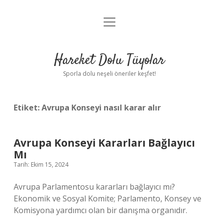
menüyü
Anasayfa
aç
Gizlilik Politikası
Hareket Dolu Tüyolar
Yasal Uyarı
Sporla dolu neşeli öneriler keşfet!
Hakkımızda
Etiket:
Avrupa Konseyi nasıl karar alır
Avrupa Konseyi Kararları Bağlayıcı
Mı
Tarih: Ekim 15, 2024
Avrupa Parlamentosu kararları bağlayıcı mı?
Ekonomik ve Sosyal Komite; Parlamento, Konsey ve
Komisyona yardımcı olan bir danışma organıdır.