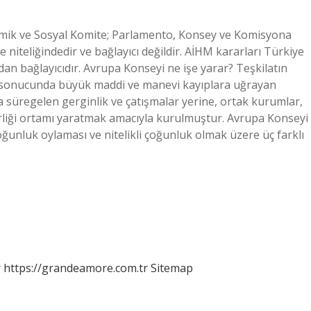
omik ve Sosyal Komite; Parlamento, Konsey ve Komisyona
e niteliğindedir ve bağlayıcı değildir. AİHM kararları Türkiye
ndan bağlayıcıdır. Avrupa Konseyi ne işe yarar? Teşkilatın
şı sonucunda büyük maddi ve manevi kayıplara uğrayan
 süregelen gerginlik ve çatışmalar yerine, ortak kurumlar,
irliği ortamı yaratmak amacıyla kurulmuştur. Avrupa Konseyi
çoğunluk oylaması ve nitelikli çoğunluk olmak üzere üç farklı
r
https://grandeamore.com.tr
Sitemap