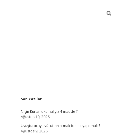
Sidebar
Son Yazılar
betexper güncel giriş
betexpergir.ne
Niçin Kur’an okumalıyız 4 madde ?
Ağustos 10, 2026
Uyuşturucuyu vücuttan atmak için ne yapılmalı ?
Ağustos 9, 2026