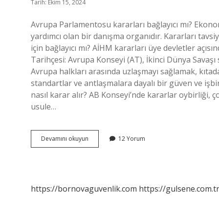
Tarih: Ekim 15, 2024
Avrupa Parlamentosu kararları bağlayıcı mı? Ekon
yardımcı olan bir danışma organıdır. Kararları tavsiy
için bağlayıcı mı? AİHM kararları üye devletler açısı
Tarihçesi: Avrupa Konseyi (AT), İkinci Dünya Sava
Avrupa halkları arasında uzlaşmayı sağlamak, kıtada
standartlar ve antlaşmalara dayalı bir güven ve işb
nasıl karar alır? AB Konseyi’nde kararlar oybirliği, 
usule…
Avrupa
Devamını okuyun
12 Yorum
Konseyi
Kararları
Bağlayıcı
Mı
https://bornovaguvenlik.com
https://gulsene.com.t