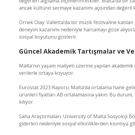
değerleri algılama biçimlerini etkiler. Malta’da bir s
ancak kültürel sermaye kazanımı açısından değerli ka
Örnek Olay: Valletta’da bir müzik festivaline katılan 
deneyim kazanımı nedeniyle harcamayı göze alıyorl
sosyal boyutunu gösterir.
Güncel Akademik Tartışmalar ve Ver
Malta’nın yaşam maliyeti üzerine yapılan akademik ça
verilerle ortaya koyuyor.
Eurostat 2023 Raporu: Malta’da ortalama hane geliri
ürünleri fiyatları AB ortalamasına yakın. Bu durum, 
kılıyor.
Saha Araştırmaları: University of Malta Sosyoloji B
giderleri nedeniyle sosyal etkinliklerden kısıntıya git