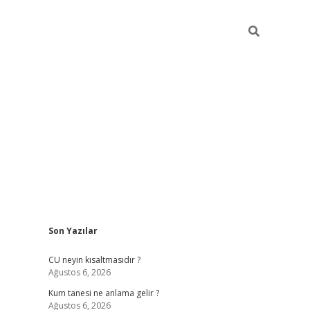
Sidebar
Son Yazılar
betexper 
CU neyin kısaltmasıdır ?
Ağustos 6, 2026
Kum tanesi ne anlama gelir ?
Ağustos 6, 2026