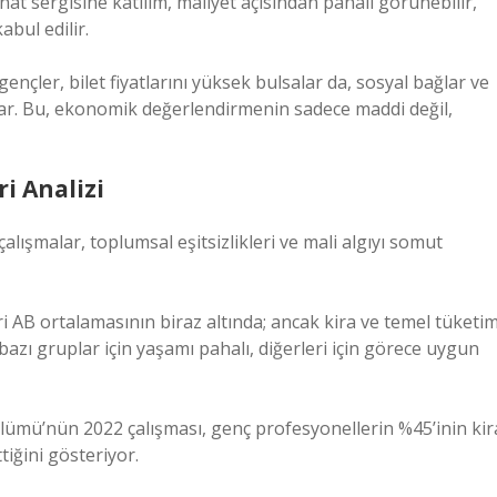
anat sergisine katılım, maliyet açısından pahalı görünebilir,
bul edilir.
gençler, bilet fiyatlarını yüksek bulsalar da, sosyal bağlar ve
ar. Bu, ekonomik değerlendirmenin sadece maddi değil,
i Analizi
lışmalar, toplumsal eşitsizlikleri ve mali algıyı somut
 AB ortalamasının biraz altında; ancak kira ve temel tüketi
bazı gruplar için yaşamı pahalı, diğerleri için görece uygun
ölümü’nün 2022 çalışması, genç profesyonellerin %45’inin kir
tiğini gösteriyor.