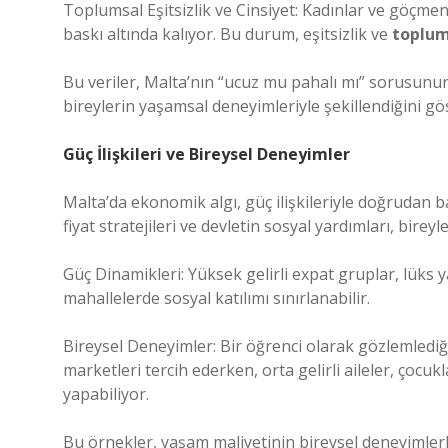
Toplumsal Eşitsizlik ve Cinsiyet: Kadınlar ve göçmen
baskı altında kalıyor. Bu durum,
eşitsizlik
ve
toplum
Bu veriler, Malta’nın “ucuz mu pahalı mı” sorusunun 
bireylerin yaşamsal deneyimleriyle şekillendiğini gö
Güç İlişkileri ve Bireysel Deneyimler
Malta’da ekonomik algı, güç ilişkileriyle doğrudan bağ
fiyat stratejileri ve devletin sosyal yardımları, birey
Güç Dinamikleri: Yüksek gelirli expat gruplar, lüks 
mahallelerde sosyal katılımı sınırlanabilir.
Bireysel Deneyimler: Bir öğrenci olarak gözlemlediğ
marketleri tercih ederken, orta gelirli aileler, çocuk
yapabiliyor.
Bu örnekler, yaşam maliyetinin bireysel deneyimlerle