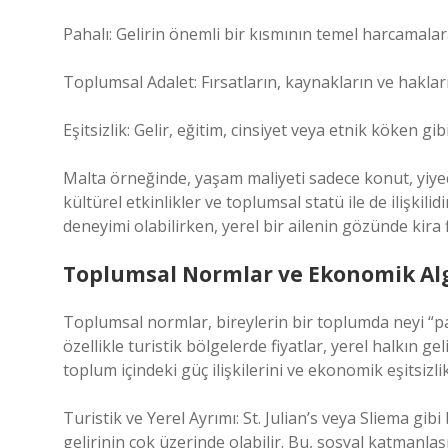
Pahalı: Gelirin önemli bir kısmının temel harcamalar
Toplumsal Adalet: Fırsatların, kaynakların ve haklar
Eşitsizlik
: Gelir, eğitim, cinsiyet veya etnik köken gib
Malta örneğinde, yaşam maliyeti sadece konut, yiyecek
kültürel etkinlikler ve toplumsal statü ile de ilişkili
deneyimi olabilirken, yerel bir ailenin gözünde kira fi
Toplumsal Normlar ve Ekonomik Alg
Toplumsal normlar, bireylerin bir toplumda neyi “paha
özellikle turistik bölgelerde fiyatlar, yerel halkın g
toplum içindeki güç ilişkilerini ve ekonomik eşitsizli
Turistik ve Yerel Ayrımı: St. Julian’s veya Sliema gib
gelirinin çok üzerinde olabilir. Bu, sosyal katmanla