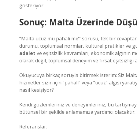
gösteriyor.
Sonuç: Malta Üzerinde Düşü
“Malta ucuz mu pahalı mı?” sorusu, tek bir cevaptan i
durumu, toplumsal normlar, kültürel pratikler ve güç
adalet
ve
eşitsizlik
kavramları, ekonomik algının me
olarak değil, toplumsal deneyim ve fırsat eşitsizliğ
Okuyucuya birkaç soruyla bitirmek isterim: Siz Malt
hizmetler sizin için “pahalı” veya “ucuz” algısı yaratıy
nasıl kesişiyor?
Kendi gözlemleriniz ve deneyimleriniz, bu tartışma
bütünsel bir şekilde anlamamıza yardımcı olacaktır.
Referanslar: