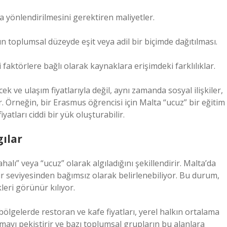
a yönlendirilmesini gerektiren maliyetler.
ın toplumsal düzeyde eşit veya adil bir biçimde dağıtılması.
i faktörlere bağlı olarak kaynaklara erişimdeki farklılıklar.
 ve ulaşım fiyatlarıyla değil, aynı zamanda sosyal ilişkiler,
dir. Örneğin, bir Erasmus öğrencisi için Malta “ucuz” bir eğitim
yatları ciddi bir yük oluşturabilir.
ılar
lı” veya “ucuz” olarak algıladığını şekillendirir. Malta’da
elir seviyesinden bağımsız olarak belirlenebiliyor. Bu durum,
kleri görünür kılıyor.
i bölgelerde restoran ve kafe fiyatları, yerel halkın ortalama
şmayı pekiştirir ve bazı toplumsal grupların bu alanlara