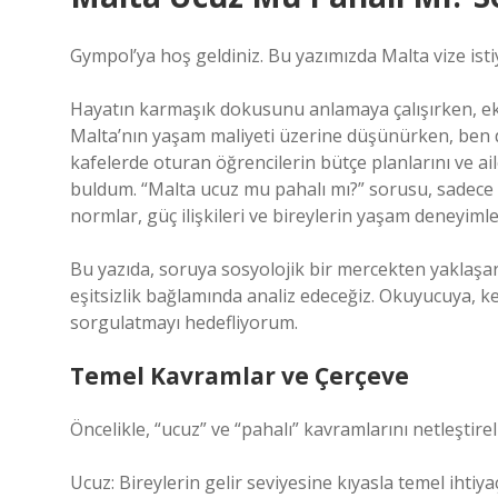
Gympol’ya hoş geldiniz. Bu yazımızda Malta vize ist
Hayatın karmaşık dokusunu anlamaya çalışırken, ekono
Malta’nın yaşam maliyeti üzerine düşünürken, ben d
kafelerde oturan öğrencilerin bütçe planlarını ve ail
buldum. “Malta ucuz mu pahalı mı?” sorusu, sadece c
normlar, güç ilişkileri ve bireylerin yaşam deneyimler
Bu yazıda, soruya sosyolojik bir mercekten yaklaşar
eşitsizlik
bağlamında analiz edeceğiz. Okuyucuya, ke
sorgulatmayı hedefliyorum.
Temel Kavramlar ve Çerçeve
Öncelikle, “ucuz” ve “pahalı” kavramlarını netleştirel
Ucuz: Bireylerin gelir seviyesine kıyasla temel ihtiy