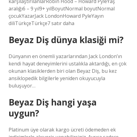
karşılaştırılanlarRobin Hood – Howard PyleYaş
aralığı6 – 9 yıl9+ yılBoyutNormal boyutNormal
çocukYazarJack LondonHoward PyleYayın
diliTürkçeTürkçe7 satır daha
Beyaz Diş dünya klasiği mi?
Dünyanın en önemli yazarlarından Jack London’ın
kendi hayat deneyimlerini ustalıkla aktardığı, en çok
okunan klasiklerden biri olan Beyaz Diş, bu kez
ansiklopedik bilgilerle yeniden okuyucuyla
buluşuyor…
Beyaz Diş hangi yaşa
uygun?
Platinum üye olarak kargo ücreti ödemeden ek