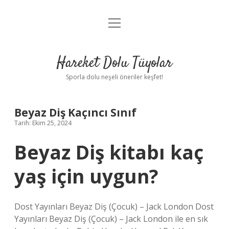
menüyü
Anasayfa
aç
Gizlilik Politikası
Hareket Dolu Tüyolar
Yasal Uyarı
Sporla dolu neşeli öneriler keşfet!
Hakkımızda
Beyaz Diş Kaçıncı Sınıf
Tarih: Ekim 25, 2024
Beyaz Diş kitabı kaç
yaş için uygun?
Dost Yayınları Beyaz Diş (Çocuk) – Jack London Dost
Yayınları Beyaz Diş (Çocuk) – Jack London ile en sık