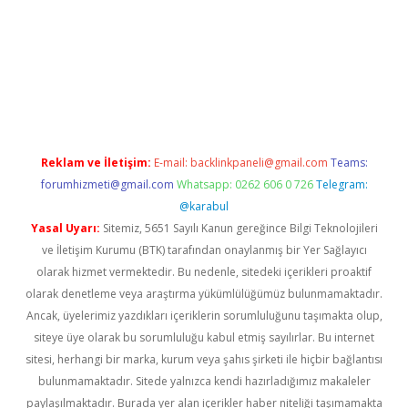
xper güncel giriş
betexpergir.net
Reklam ve İletişim:
E-mail:
backlinkpaneli@gmail.com
Teams:
forumhizmeti@gmail.com
Whatsapp: 0262 606 0 726
Telegram:
@karabul
Yasal Uyarı:
Sitemiz, 5651 Sayılı Kanun gereğince Bilgi Teknolojileri
ve İletişim Kurumu (BTK) tarafından onaylanmış bir Yer Sağlayıcı
olarak hizmet vermektedir. Bu nedenle, sitedeki içerikleri proaktif
olarak denetleme veya araştırma yükümlülüğümüz bulunmamaktadır.
Ancak, üyelerimiz yazdıkları içeriklerin sorumluluğunu taşımakta olup,
siteye üye olarak bu sorumluluğu kabul etmiş sayılırlar. Bu internet
sitesi, herhangi bir marka, kurum veya şahıs şirketi ile hiçbir bağlantısı
bulunmamaktadır. Sitede yalnızca kendi hazırladığımız makaleler
paylaşılmaktadır. Burada yer alan içerikler haber niteliği taşımamakta