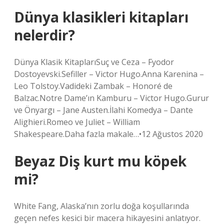
Dünya klasikleri kitapları
nelerdir?
Dünya Klasik KitaplarıSuç ve Ceza – ​​Fyodor
Dostoyevski.Sefiller – Victor Hugo.Anna Karenina –
Leo Tolstoy.Vadideki Zambak – Honoré de
Balzac.Notre Dame’ın Kamburu – Victor Hugo.Gurur
ve Önyargı – Jane Austen.İlahi Komedya – Dante
Alighieri.Romeo ve Juliet – William
Shakespeare.Daha fazla makale…•12 Ağustos 2020
Beyaz Diş kurt mu köpek
mi?
White Fang, Alaska’nın zorlu doğa koşullarında
geçen nefes kesici bir macera hikayesini anlatıyor.