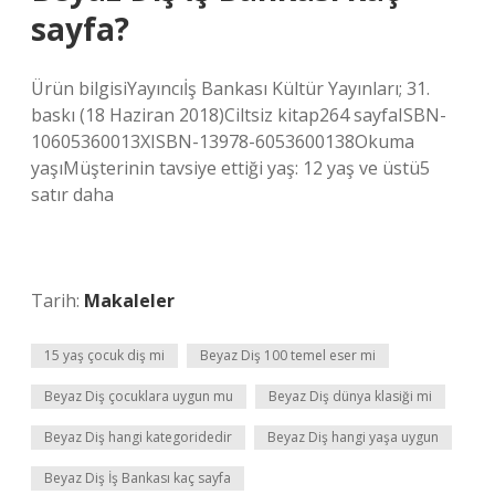
sayfa?
Ürün bilgisiYayıncı‎İş Bankası Kültür Yayınları; 31.
baskı (18 Haziran 2018)Ciltsiz kitap264 sayfaISBN-
10‎605360013XISBN-13‎978-6053600138Okuma
yaşıMüşterinin tavsiye ettiği yaş: 12 yaş ve üstü5
satır daha
Tarih:
Makaleler
15 yaş çocuk diş mi
Beyaz Diş 100 temel eser mi
Beyaz Diş çocuklara uygun mu
Beyaz Diş dünya klasiği mi
Beyaz Diş hangi kategoridedir
Beyaz Diş hangi yaşa uygun
Beyaz Diş İş Bankası kaç sayfa