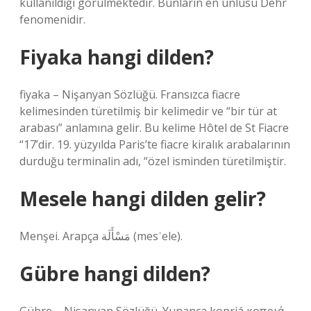
kullanıldığı görülmektedir. Bunların en ünlüsü Dehr
fenomenidir.
Fiyaka hangi dilden?
fiyaka – Nişanyan Sözlüğü. Fransızca fiacre
kelimesinden türetilmiş bir kelimedir ve “bir tür at
arabası” anlamına gelir. Bu kelime Hôtel de St Fiacre
“17’dir. 19. yüzyılda Paris’te fiacre kiralık arabalarının
durduğu terminalin adı, “özel isminden türetilmiştir.
Mesele hangi dilden gelir?
Menşei. Arapça مَسْأَلَة‎ (mesʾele).
Gübre hangi dilden?