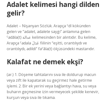
Adalet kelimesi hangi dilden
gelir?
Adalet – Nişanyan Sözlük. Arapça ˁdl kökünden
gelen ve “adalet, adalete saygı” anlamına gelen
ˁadāla(t) عدالة kelimesinden bir alıntıdır. Bu kelime,
Arapça ˁadala عَدَلَ fiilinin “eşitti, orantılıydı ve
orantılıydı, adildi” faˁāla(t) ölçüsündeki mastarıdır.
Kalafat ne demek ekşi?
(ar.) 1. Döşeme tahtalarını sıva ile doldurup macun
veya zift ile kapatarak su geçirmez hale getirme
işlemi. 2. Bir ek yerini veya bağlantıyı hava, su veya
buharın geçmesine izin vermeyecek şekilde kenevir,
kurşun veya sıva ile tıkama.