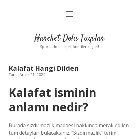
menüyü
Anasayfa
aç
Gizlilik Politikası
Hareket Dolu Tüyolar
Yasal Uyarı
Sporla dolu neşeli öneriler keşfet!
Hakkımızda
Kalafat Hangi Dilden
Tarih: Aralık 21, 2024
Kalafat isminin
anlamı nedir?
Burada sızdırmazlık maddesi hakkında merak edilen
tüm detayları bulacaksınız. “Sızdırmazlık” terimi,