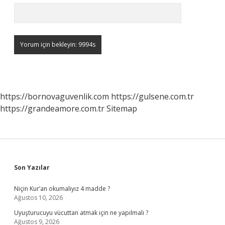
https://bornovaguvenlik.com
https://gulsene.com.tr
https://grandeamore.com.tr
Sitemap
Sidebar
Son Yazılar
Niçin Kur’an okumalıyız 4 madde ?
Ağustos 10, 2026
Uyuşturucuyu vücuttan atmak için ne yapılmalı ?
Ağustos 9, 2026