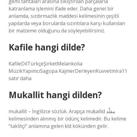
gemi tahtaları arasına sıkıştırılan parçalarla
katranlama işlemini ifade eder. Daha genel bir
anlamda, sızdırmazlık maddesi kelimesinin çeşitli
yapılarda veya borularda sızıntılara karşı kullanılan
bir malzeme olduğunu da söyleyebilirsiniz.
Kafile hangi dilde?
KafileDilTürkçeŞirketMelankolia
MüzikYapımcıSagopa KajmerDerleyenKuvvetmira11
satır daha
Mukallit hangi dilden?
mukallit – İngilizce sözlük. Arapça muḳallid مقلّد
kelimesinden alınmış bir ödünç kelimedir. Bu kelime
“taklitçi” anlamına gelen ḳld kökünden gelir.