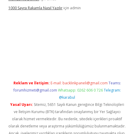
1000 Sayısı Rakamla Nasıl Yazılır
için
admin
texper güncel giriş
betexpergir.net
Reklam ve İletişim:
E-mail:
backlinkpaneli@gmail.com
Teams:
forumhizmeti@gmail.com
Whatsapp: 0262 606 0 726
Telegram:
@karabul
Yasal Uyarı:
Sitemiz, 5651 Sayılı Kanun gereğince Bilgi Teknolojileri
ve İletişim Kurumu (BTK) tarafından onaylanmış bir Yer Sağlayıcı
olarak hizmet vermektedir. Bu nedenle, sitedeki içerikleri proaktif
olarak denetleme veya araştırma yükümlülüğümüz bulunmamaktadır.
Ancak, üyelerimiz yazdıkları içeriklerin sorumluluğunu taşımakta olup,