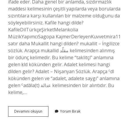
ifade eder. Daha genel bir anlamda, sızdırmazlık
maddesi kelimesinin çeşitli yapılarda veya borularda
sızıntılara karşı kullanılan bir malzeme olduğunu da
söyleyebilirsiniz. Kafile hangi dilde?
KafileDilTürkçeŞirketMelankolia
MüzikYapımcıSagopa KajmerDerleyenKuvvetmira11
satır daha Mukallit hangi dilden? mukallit – İngilizce
sözlük. Arapça muḳallid مقلّد kelimesinden alınmış
bir ödünç kelimedir. Bu kelime “taklitçi” anlamına
gelen ḳld kökünden gelir. Adalet kelimesi hangi
dilden gelir? Adalet – Nişanyan Sözlük. Arapça ˁdl
kökünden gelen ve “adalet, adalete saygı” anlamına
gelen ˁadāla(t) عدالة kelimesinden bir alıntıdır. Bu
kelime,…
Kalafat
Devamını okuyun
Yorum Bırak
Hangi
Dilden