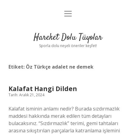
menüyü
Anasayfa
aç
Gizlilik Politikası
Hareket Dolu Tüyolar
Yasal Uyarı
Sporla dolu neşeli öneriler keşfet!
Hakkımızda
Etiket:
Öz Türkçe adalet ne demek
Kalafat Hangi Dilden
Tarih: Aralık 21, 2024
Kalafat isminin anlamı nedir? Burada sızdırmazlık
maddesi hakkında merak edilen tüm detayları
bulacaksınız. “Sızdırmazlık” terimi, gemi tahtaları
arasına sıkıştırılan parçalarla katranlama işlemini