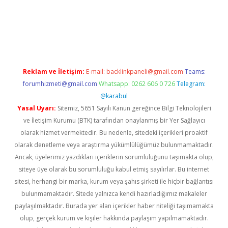
l giriş
betexpergir.net
Reklam ve İletişim:
E-mail:
backlinkpaneli@gmail.com
Teams:
forumhizmeti@gmail.com
Whatsapp: 0262 606 0 726
Telegram:
@karabul
Yasal Uyarı:
Sitemiz, 5651 Sayılı Kanun gereğince Bilgi Teknolojileri
ve İletişim Kurumu (BTK) tarafından onaylanmış bir Yer Sağlayıcı
olarak hizmet vermektedir. Bu nedenle, sitedeki içerikleri proaktif
olarak denetleme veya araştırma yükümlülüğümüz bulunmamaktadır.
Ancak, üyelerimiz yazdıkları içeriklerin sorumluluğunu taşımakta olup,
siteye üye olarak bu sorumluluğu kabul etmiş sayılırlar. Bu internet
sitesi, herhangi bir marka, kurum veya şahıs şirketi ile hiçbir bağlantısı
bulunmamaktadır. Sitede yalnızca kendi hazırladığımız makaleler
paylaşılmaktadır. Burada yer alan içerikler haber niteliği taşımamakta
olup, gerçek kurum ve kişiler hakkında paylaşım yapılmamaktadır.