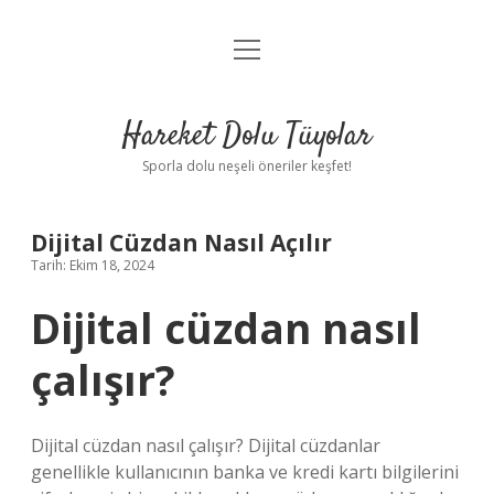
menüyü
Anasayfa
aç
Gizlilik Politikası
Hareket Dolu Tüyolar
Yasal Uyarı
Sporla dolu neşeli öneriler keşfet!
Hakkımızda
Dijital Cüzdan Nasıl Açılır
Tarih: Ekim 18, 2024
Dijital cüzdan nasıl
çalışır?
Dijital cüzdan nasıl çalışır? Dijital cüzdanlar
genellikle kullanıcının banka ve kredi kartı bilgilerini