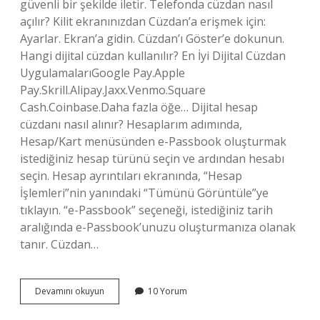
güvenli bir şekilde iletir. Telefonda cüzdan nasıl
açılır? Kilit ekranınızdan Cüzdan’a erişmek için:
Ayarlar. Ekran’a gidin. Cüzdan’ı Göster’e dokunun.
Hangi dijital cüzdan kullanılır? En İyi Dijital Cüzdan
UygulamalarıGoogle Pay.Apple
Pay.Skrill.Alipay.Jaxx.Venmo.Square
Cash.Coinbase.Daha fazla öğe… Dijital hesap
cüzdanı nasıl alınır? Hesaplarım adımında,
Hesap/Kart menüsünden e-Passbook oluşturmak
istediğiniz hesap türünü seçin ve ardından hesabı
seçin. Hesap ayrıntıları ekranında, “Hesap
İşlemleri”nin yanındaki “Tümünü Görüntüle”ye
tıklayın. “e-Passbook” seçeneği, istediğiniz tarih
aralığında e-Passbook’unuzu oluşturmanıza olanak
tanır. Cüzdan…
Dijital
Devamını okuyun
10 Yorum
Cüzdan
Nasıl