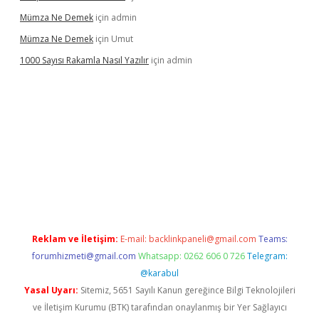
Mümza Ne Demek
için
admin
Mümza Ne Demek
için
Umut
1000 Sayısı Rakamla Nasıl Yazılır
için
admin
xper güncel giriş
betexpergir.net
Reklam ve İletişim:
E-mail:
backlinkpaneli@gmail.com
Teams:
forumhizmeti@gmail.com
Whatsapp: 0262 606 0 726
Telegram:
@karabul
Yasal Uyarı:
Sitemiz, 5651 Sayılı Kanun gereğince Bilgi Teknolojileri
ve İletişim Kurumu (BTK) tarafından onaylanmış bir Yer Sağlayıcı