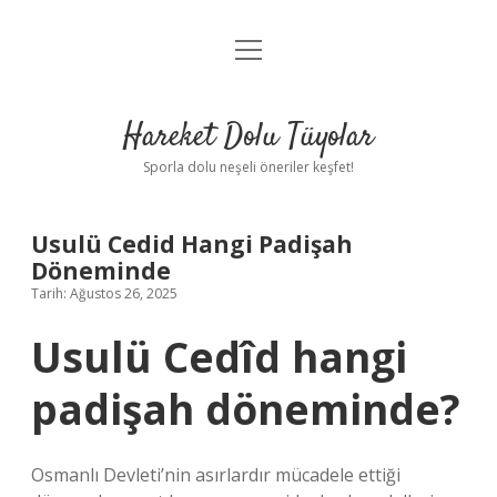
menüyü
Anasayfa
aç
Gizlilik Politikası
Hareket Dolu Tüyolar
Yasal Uyarı
Sporla dolu neşeli öneriler keşfet!
Hakkımızda
Usulü Cedid Hangi Padişah
Döneminde
Tarih: Ağustos 26, 2025
Usulü Cedîd hangi
padişah döneminde?
Osmanlı Devleti’nin asırlardır mücadele ettiği