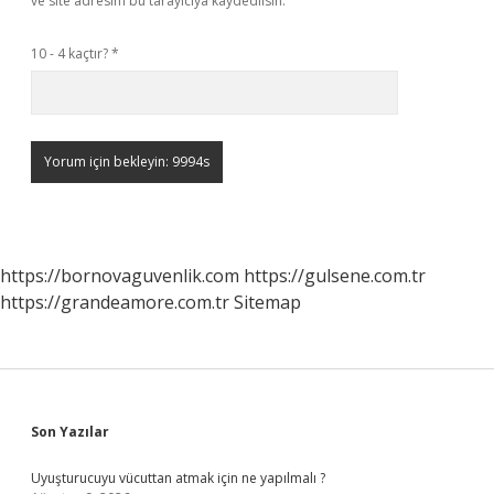
ve site adresim bu tarayıcıya kaydedilsin.
10 - 4 kaçtır?
*
https://bornovaguvenlik.com
https://gulsene.com.tr
https://grandeamore.com.tr
Sitemap
Sidebar
Son Yazılar
Uyuşturucuyu vücuttan atmak için ne yapılmalı ?