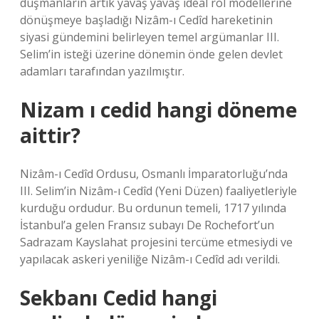
düşmanların artık yavaş yavaş ideal rol modellerine
dönüşmeye başladığı Nizâm-ı Cedîd hareketinin
siyasi gündemini belirleyen temel argümanlar III.
Selim’in isteği üzerine dönemin önde gelen devlet
adamları tarafından yazılmıştır.
Nizam ı cedid hangi döneme
aittir?
Nizâm-ı Cedîd Ordusu, Osmanlı İmparatorluğu’nda
III. Selim’in Nizâm-ı Cedîd (Yeni Düzen) faaliyetleriyle
kurduğu ordudur. Bu ordunun temeli, 1717 yılında
İstanbul’a gelen Fransız subayı De Rochefort’un
Sadrazam Kayslahat projesini tercüme etmesiydi ve
yapılacak askeri yeniliğe Nizâm-ı Cedîd adı verildi.
Sekbanı Cedid hangi