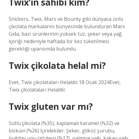
Twix’in sahibi kim?
Snickers, Twix, Mars ve Bounty gibi dünyaca ünlü
çikolata markalarını bünyesinde bulunduran Mars
Gıda, bazı ürünlerinin yüksek tuz, şeker veya yağ
içeriği nedeniyle haftada bir kez tüketilmesi
gerektiği uyarısında bulundu.
Twix çikolata helal mi?
Evet, Twix çikolataları Helaldir.18 Ocak 2024Evet,
Twix çikolataları Helaldir.
Twix gluten var mı?
Sütlü çikolata (%35), kaplamalı karamel (%32) ve
bisküvi (%26) İçindekiler: Şeker, glikoz şurubu,
buğday unu (gluten) (%17), palmiye yağı, kakao yağı,