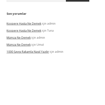
Son yorumlar
Koopere Hasta Ne Demek
için
admin
Koopere Hasta Ne Demek
için
Tuna
Mümza Ne Demek
için
admin
Mümza Ne Demek
için
Umut
1000 Sayısı Rakamla Nasıl Yazılır
için
admin
er güncel giriş
betexpergir.net