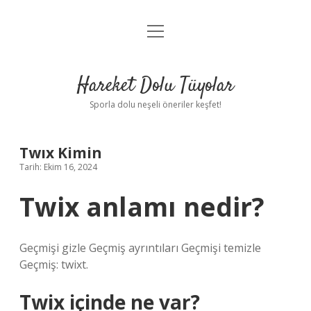
menüyü
Anasayfa
aç
Gizlilik Politikası
Hareket Dolu Tüyolar
Yasal Uyarı
Sporla dolu neşeli öneriler keşfet!
Hakkımızda
Twıx Kimin
Tarih: Ekim 16, 2024
Twix anlamı nedir?
Geçmişi gizle Geçmiş ayrıntıları Geçmişi temizle
Geçmiş: twixt.
Twix içinde ne var?