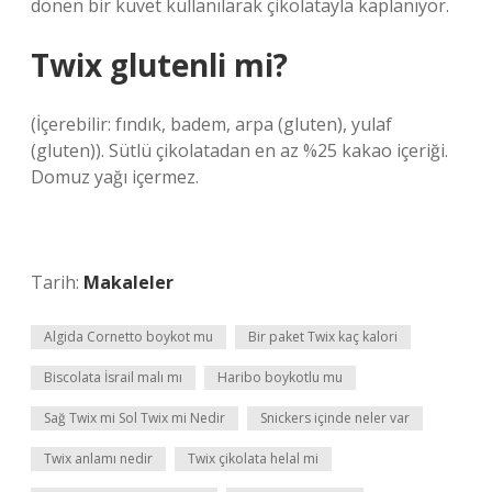
dönen bir küvet kullanılarak çikolatayla kaplanıyor.
Twix glutenli mi?
(İçerebilir: fındık, badem, arpa (gluten), yulaf
(gluten)). Sütlü çikolatadan en az %25 kakao içeriği.
Domuz yağı içermez.
Tarih:
Makaleler
Algida Cornetto boykot mu
Bir paket Twix kaç kalori
Biscolata İsrail malı mı
Haribo boykotlu mu
Sağ Twix mi Sol Twix mi Nedir
Snickers içinde neler var
Twix anlamı nedir
Twix çikolata helal mi