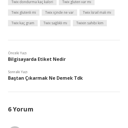
Twix dondurma kaç kalori
Twix gluten var mı
Twix glutenli mi
Twix içinde ne var
Twix İsrail malı mı
Twix kaç gram
Twix sağlıklı mı
Twixin sahibi kim
Önceki Yazı
Bilgisayarda Etiket Nedir
Sonraki Yazı
Baştan Çıkarmak Ne Demek Tdk
6 Yorum