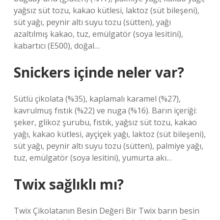
yağsız süt tozu, kakao kütlesi, laktoz (süt bileşeni),
süt yağı, peynir altı suyu tozu (sütten), yağı
azaltılmış kakao, tuz, emülgatör (soya lesitini),
kabartıcı (E500), doğal…
Snickers içinde neler var?
Sütlü çikolata (%35), kaplamalı karamel (%27),
kavrulmuş fıstık (%22) ve nuga (%16). Barın içeriği:
şeker, glikoz şurubu, fıstık, yağsız süt tozu, kakao
yağı, kakao kütlesi, ayçiçek yağı, laktoz (süt bileşeni),
süt yağı, peynir altı suyu tozu (sütten), palmiye yağı,
tuz, emülgatör (soya lesitini), yumurta akı…
Twix sağlıklı mı?
Twix Çikolatanın Besin Değeri Bir Twix barın besin