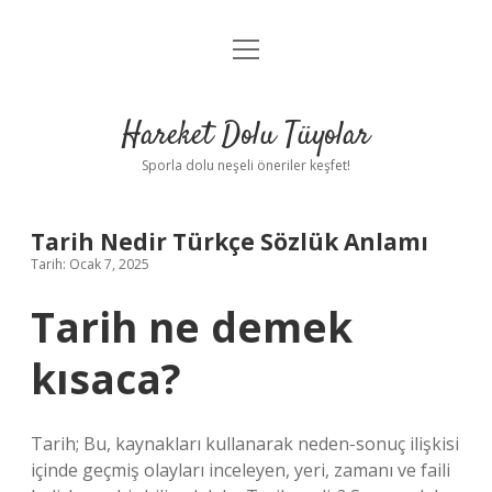
menüyü
Anasayfa
aç
Gizlilik Politikası
Hareket Dolu Tüyolar
Yasal Uyarı
Sporla dolu neşeli öneriler keşfet!
Hakkımızda
Tarih Nedir Türkçe Sözlük Anlamı
Tarih: Ocak 7, 2025
Tarih ne demek
kısaca?
Tarih; Bu, kaynakları kullanarak neden-sonuç ilişkisi
içinde geçmiş olayları inceleyen, yeri, zamanı ve faili