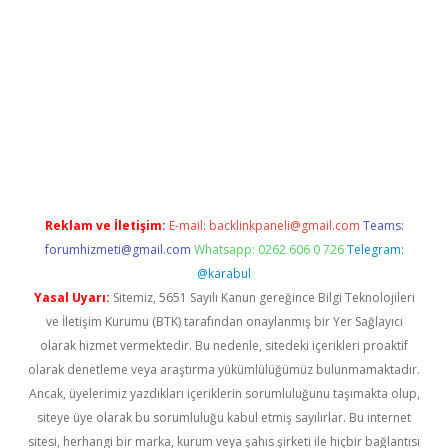
exper güncel giriş
betexpergir.net
Reklam ve İletişim:
E-mail:
backlinkpaneli@gmail.com
Teams:
forumhizmeti@gmail.com
Whatsapp: 0262 606 0 726
Telegram:
@karabul
Yasal Uyarı:
Sitemiz, 5651 Sayılı Kanun gereğince Bilgi Teknolojileri
ve İletişim Kurumu (BTK) tarafından onaylanmış bir Yer Sağlayıcı
olarak hizmet vermektedir. Bu nedenle, sitedeki içerikleri proaktif
olarak denetleme veya araştırma yükümlülüğümüz bulunmamaktadır.
Ancak, üyelerimiz yazdıkları içeriklerin sorumluluğunu taşımakta olup,
siteye üye olarak bu sorumluluğu kabul etmiş sayılırlar. Bu internet
sitesi, herhangi bir marka, kurum veya şahıs şirketi ile hiçbir bağlantısı