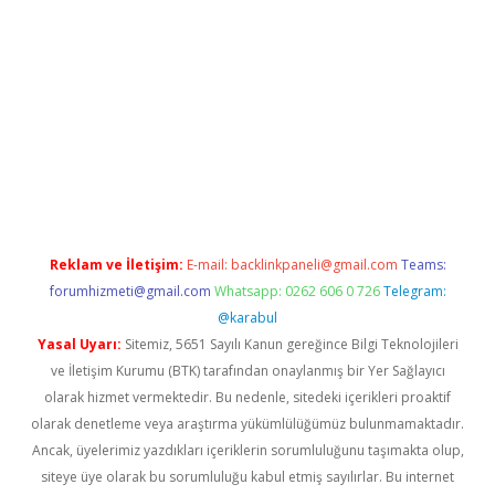
exper güncel giriş
betexpergir.net
Reklam ve İletişim:
E-mail:
backlinkpaneli@gmail.com
Teams:
forumhizmeti@gmail.com
Whatsapp: 0262 606 0 726
Telegram:
@karabul
Yasal Uyarı:
Sitemiz, 5651 Sayılı Kanun gereğince Bilgi Teknolojileri
ve İletişim Kurumu (BTK) tarafından onaylanmış bir Yer Sağlayıcı
olarak hizmet vermektedir. Bu nedenle, sitedeki içerikleri proaktif
olarak denetleme veya araştırma yükümlülüğümüz bulunmamaktadır.
Ancak, üyelerimiz yazdıkları içeriklerin sorumluluğunu taşımakta olup,
siteye üye olarak bu sorumluluğu kabul etmiş sayılırlar. Bu internet