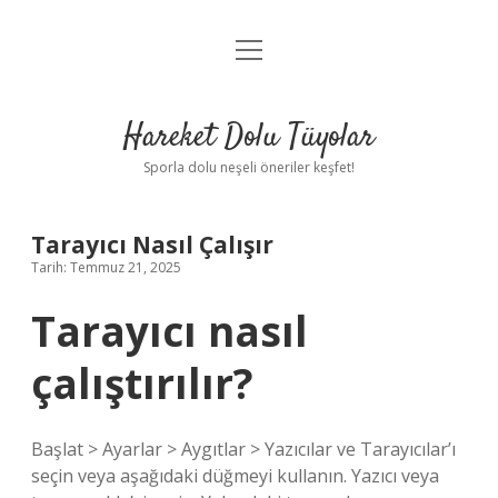
menüyü
Anasayfa
aç
Gizlilik Politikası
Hareket Dolu Tüyolar
Yasal Uyarı
Sporla dolu neşeli öneriler keşfet!
Hakkımızda
Tarayıcı Nasıl Çalışır
Tarih: Temmuz 21, 2025
Tarayıcı nasıl
çalıştırılır?
Başlat > Ayarlar > Aygıtlar > Yazıcılar ve Tarayıcılar’ı
seçin veya aşağıdaki düğmeyi kullanın. Yazıcı veya