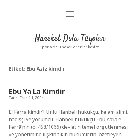
menüyü
Anasayfa
aç
Gizlilik Politikası
Hareket Dolu Tüyolar
Yasal Uyarı
Sporla dolu neşeli öneriler keşfet!
Hakkımızda
Etiket:
Ebu Aziz kimdir
Ebu Ya La Kimdir
Tarih: Ekim 14, 2024
El Ferra kimdir? Ünlü Hanbeli hukukçu, kelam alimi,
hadisçi ve yorumcu. Hanbeli hukukçu Ebû Ya’lâ el-
Ferrâ’nın (ö. 458/1066) devletin temel örgütlenmesi
ve yönetimine ilişkin fıkıh hükümlerini özetleyen