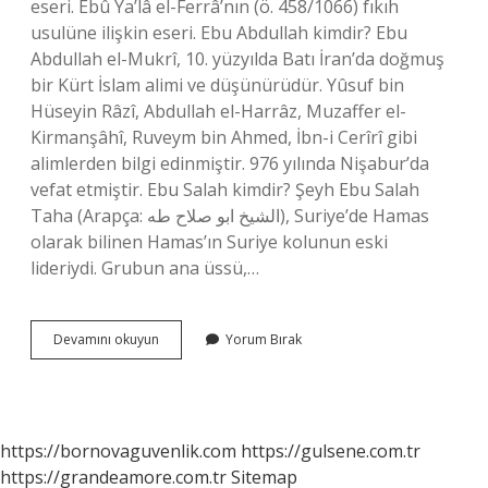
eseri. Ebû Ya’lâ el-Ferrâ’nın (ö. 458/1066) fıkıh
usulüne ilişkin eseri. Ebu Abdullah kimdir? Ebu
Abdullah el-Mukrî, 10. yüzyılda Batı İran’da doğmuş
bir Kürt İslam alimi ve düşünürüdür. Yûsuf bin
Hüseyin Râzî, Abdullah el-Harrâz, Muzaffer el-
Kirmanşâhî, Ruveym bin Ahmed, İbn-i Cerîrî gibi
alimlerden bilgi edinmiştir. 976 yılında Nişabur’da
vefat etmiştir. Ebu Salah kimdir? Şeyh Ebu Salah
Taha (Arapça: الشيخ ابو صلاح طه‎), Suriye’de Hamas
olarak bilinen Hamas’ın Suriye kolunun eski
lideriydi. Grubun ana üssü,…
Ebu
Devamını okuyun
Yorum Bırak
Ya
La
Kimdir
https://bornovaguvenlik.com
https://gulsene.com.tr
https://grandeamore.com.tr
Sitemap