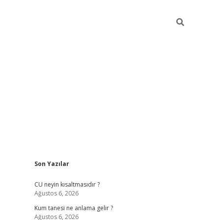
Sidebar
Son Yazılar
betexper 
CU neyin kısaltmasıdır ?
Ağustos 6, 2026
Kum tanesi ne anlama gelir ?
Ağustos 6, 2026