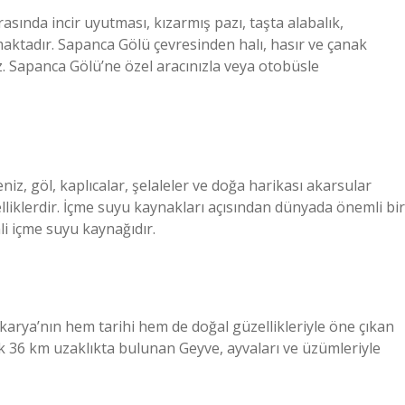
asında incir uyutması, kızarmış pazı, taşta alabalık,
aktadır. Sapanca Gölü çevresinden halı, hasır ve çanak
iz. Sapanca Gölü’ne özel aracınızla veya otobüsle
iz, göl, kaplıcalar, şelaleler ve doğa harikası akarsular
liklerdir. İçme suyu kaynakları açısından dünyada önemli bir
i içme suyu kaynağıdır.
rya’nın hem tarihi hem de doğal güzellikleriyle öne çıkan
ık 36 km uzaklıkta bulunan Geyve, ayvaları ve üzümleriyle