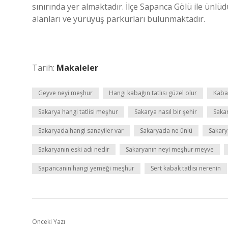
sınırında yer almaktadır. İlçe Sapanca Gölü ile ünlüd
alanları ve yürüyüş parkurları bulunmaktadır.
Tarih:
Makaleler
Geyve neyi meşhur
Hangi kabağın tatlısı güzel olur
Kabak
Sakarya hangi tatlisi meşhur
Sakarya nasıl bir şehir
Sakar
Sakaryada hangi sanayiler var
Sakaryada ne ünlü
Sakary
Sakaryanın eski adı nedir
Sakaryanın neyi meşhur meyve
Sapancanın hangi yemeği meşhur
Sert kabak tatlısı nerenin
Önceki Yazı