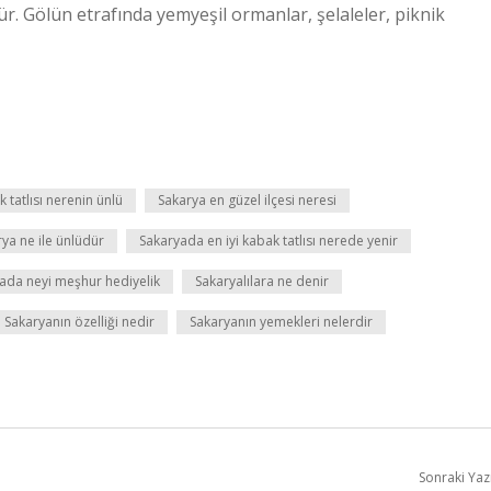
ür. Gölün etrafında yemyeşil ormanlar, şelaleler, piknik
 tatlısı nerenin ünlü
Sakarya en güzel ilçesi neresi
ya ne ile ünlüdür
Sakaryada en iyi kabak tatlısı nerede yenir
ada neyi meşhur hediyelik
Sakaryalılara ne denir
Sakaryanın özelliği nedir
Sakaryanın yemekleri nelerdir
Sonraki Yaz