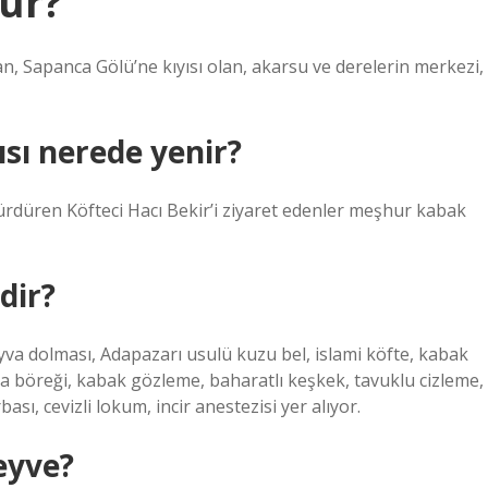
dür?
n, Sapanca Gölü’ne kıyısı olan, akarsu ve derelerin merkezi,
ısı nerede yenir?
sürdüren Köfteci Hacı Bekir’i ziyaret edenler meşhur kabak
dir?
va dolması, Adapazarı usulü kuzu bel, islami köfte, kabak
a böreği, kabak gözleme, baharatlı keşkek, tavuklu cizleme,
sı, cevizli lokum, incir anestezisi yer alıyor.
eyve?