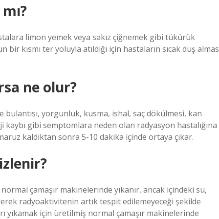
 mı?
stalara limon yemek veya sakız çiğnemek gibi tükürük
un bir kısmı ter yoluyla atıldığı için hastaların sıcak duş almas
rsa ne olur?
bulantısı, yorgunluk, kusma, ishal, saç dökülmesi, kan
rji kaybı gibi semptomlara neden olan radyasyon hastalığına
aruz kaldıktan sonra 5-10 dakika içinde ortaya çıkar.
zlenir?
ş normal çamaşır makinelerinde yıkanır, ancak içindeki su,
rilerek radyoaktivitenin artık tespit edilemeyeceği şekilde
arı yıkamak için üretilmiş normal çamaşır makinelerinde