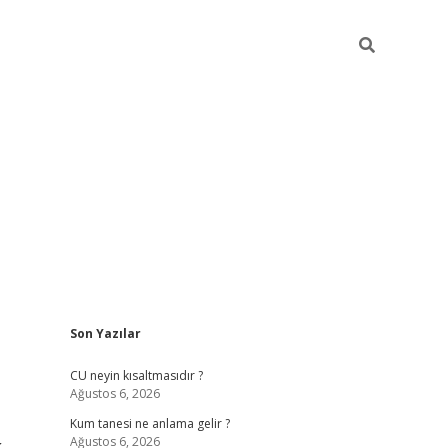
Sidebar
Son Yazılar
betexper 
CU neyin kısaltmasıdır ?
Ağustos 6, 2026
Kum tanesi ne anlama gelir ?
Ağustos 6, 2026