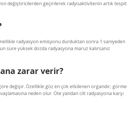
iyon değiştiricilerden geçirilerek radyoaktivitenin artık tespit
?
enellikle radyasyon emisyonu durduktan sonra 1 saniyeden
uzun süre yüksek dozda radyasyona maruz kalırsanız
ana zarar verir?
göre değişir. Özellikle göz en çok etkilenen organdır, görme
aşlamasına neden olur. Öte yandan cilt radyasyona karşı