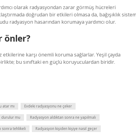
ardımcı olarak radyasyondan zarar görmüş hücreleri
aştırmada doğrudan bir etkileri olmasa da, bağışıklık sistem
vücudu radyasyon hasarından korumaya yardımcı olur.
 önler?
 etkilerine karşı önemli koruma sağlarlar. Yeşil çayda
irlikte; bu sınıftaki en güçlü koruyuculardan biridir.
 atar mı
Evdeki radyasyonu ne çeker
a durulur mu
Radyasyon aldıktan sonra ne yapılmalı
sonra tehlikeli
Radyasyon kişiden kişiye nasıl geçer