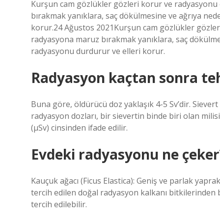
Kurşun cam gözlükler gözleri korur ve radyasyonu e
bırakmak yanıklara, saç dökülmesine ve ağrıya neden 
korur.24 Ağustos 2021Kurşun cam gözlükler gözleri 
radyasyona maruz bırakmak yanıklara, saç dökülmesin
radyasyonu durdurur ve elleri korur.
Radyasyon kaçtan sonra teh
Buna göre, öldürücü doz yaklaşık 4-5 Sv’dir. Siever
radyasyon dozları, bir sievertin binde biri olan mili
(µSv) cinsinden ifade edilir.
Evdeki radyasyonu ne çeker
Kauçuk ağacı (Ficus Elastica): Geniş ve parlak yaprak
tercih edilen doğal radyasyon kalkanı bitkilerinden 
tercih edilebilir.