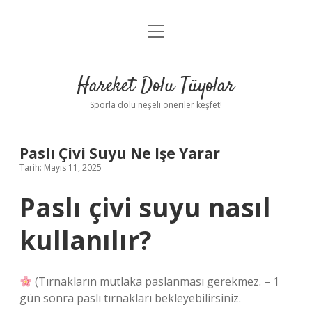
menüyü
Anasayfa
aç
Gizlilik Politikası
Hareket Dolu Tüyolar
Yasal Uyarı
Sporla dolu neşeli öneriler keşfet!
Hakkımızda
Paslı Çivi Suyu Ne Işe Yarar
Tarih: Mayıs 11, 2025
Paslı çivi suyu nasıl
kullanılır?
(Tırnakların mutlaka paslanması gerekmez. – 1
gün sonra paslı tırnakları bekleyebilirsiniz.