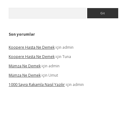
Arama
Son yorumlar
Koopere Hasta Ne Demek
için
admin
Koopere Hasta Ne Demek
için
Tuna
Mümza Ne Demek
için
admin
Mümza Ne Demek
için
Umut
1000 Sayısı Rakamla Nasıl Yazılır
için
admin
er güncel giriş
betexpergir.net