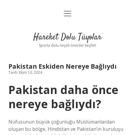
menüyü
Anasayfa
aç
Gizlilik Politikası
Hareket Dolu Tüyolar
Yasal Uyarı
Sporla dolu neşeli öneriler keşfet!
Hakkımızda
Pakistan Eskiden Nereye Bağlıydı
Tarih: Ekim 10, 2024
Pakistan daha önce
nereye bağlıydı?
Nüfusunun büyük çoğunluğu Müslümanlardan
oluşan bu bölge, Hindistan ve Pakistan’ın kuruluşu