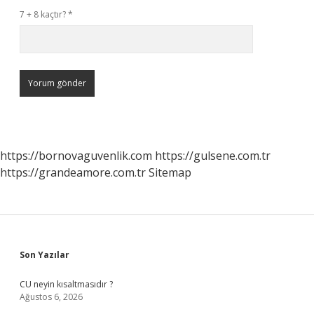
7 + 8 kaçtır?
*
https://bornovaguvenlik.com
https://gulsene.com.tr
https://grandeamore.com.tr
Sitemap
Sidebar
Son Yazılar
CU neyin kısaltmasıdır ?
Ağustos 6, 2026