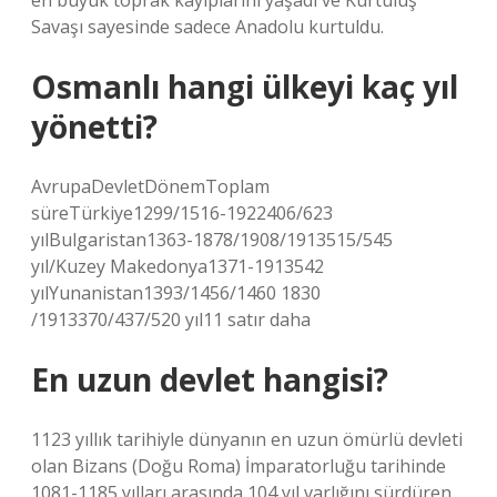
en büyük toprak kayıplarını yaşadı ve Kurtuluş
Savaşı sayesinde sadece Anadolu kurtuldu.
Osmanlı hangi ülkeyi kaç yıl
yönetti?
AvrupaDevletDönemToplam
süreTürkiye1299/1516-1922406/623
yılBulgaristan1363-1878/1908/1913515/545
yıl/Kuzey Makedonya1371-1913542
yılYunanistan1393/1456/1460 1830
/1913370/437/520 yıl11 satır daha
En uzun devlet hangisi?
1123 yıllık tarihiyle dünyanın en uzun ömürlü devleti
olan Bizans (Doğu Roma) İmparatorluğu tarihinde
1081-1185 yılları arasında 104 yıl varlığını sürdüren