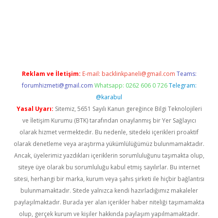
er güncel giriş
betexpergir.net
Reklam ve İletişim:
E-mail:
backlinkpaneli@gmail.com
Teams:
forumhizmeti@gmail.com
Whatsapp: 0262 606 0 726
Telegram:
@karabul
Yasal Uyarı:
Sitemiz, 5651 Sayılı Kanun gereğince Bilgi Teknolojileri
ve İletişim Kurumu (BTK) tarafından onaylanmış bir Yer Sağlayıcı
olarak hizmet vermektedir. Bu nedenle, sitedeki içerikleri proaktif
olarak denetleme veya araştırma yükümlülüğümüz bulunmamaktadır.
Ancak, üyelerimiz yazdıkları içeriklerin sorumluluğunu taşımakta olup,
siteye üye olarak bu sorumluluğu kabul etmiş sayılırlar. Bu internet
sitesi, herhangi bir marka, kurum veya şahıs şirketi ile hiçbir bağlantısı
bulunmamaktadır. Sitede yalnızca kendi hazırladığımız makaleler
paylaşılmaktadır. Burada yer alan içerikler haber niteliği taşımamakta
olup, gerçek kurum ve kişiler hakkında paylaşım yapılmamaktadır.