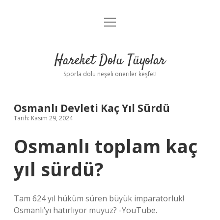
menüyü
Anasayfa
aç
Gizlilik Politikası
Hareket Dolu Tüyolar
Yasal Uyarı
Sporla dolu neşeli öneriler keşfet!
Hakkımızda
Osmanlı Devleti Kaç Yıl Sürdü
Tarih: Kasım 29, 2024
Osmanlı toplam kaç
yıl sürdü?
Tam 624 yıl hüküm süren büyük imparatorluk!
Osmanlı’yı hatırlıyor muyuz? -YouTube.