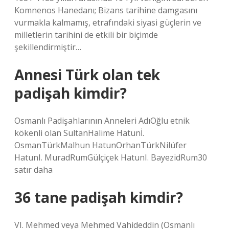
Komnenos Hanedanı; Bizans tarihine damgasını
vurmakla kalmamış, etrafındaki siyasi güçlerin ve
milletlerin tarihini de etkili bir biçimde
şekillendirmiştir…
Annesi Türk olan tek
padişah kimdir?
Osmanlı Padişahlarının Anneleri AdıOğlu etnik
kökenli olan SultanHalime Hatunİ.
OsmanTürkMalhun HatunOrhanTürkNilüfer
HatunI. MuradRumGülçiçek HatunI. BayezidRum30
satır daha
36 tane padişah kimdir?
VI. Mehmed veya Mehmed Vahideddin (Osmanlı