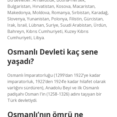
Bu devletler: Arnavutluk, Bosna-Hersek,
Bulgaristan, Hırvatistan, Kosova, Macaristan,
Makedonya, Moldova, Romanya, Sırbistan, Karadağ,
Slovenya, Yunanistan, Polonya, Filistin, Gürcistan,
Irak, İsrail, Lübnan, Suriye, Suudi Arabistan, Ürdün,
Bahreyn, Kıbrıs Cumhuriyeti, Kuzey Kıbrıs
Cumhuriyeti, Libya.
Osmanlı Devleti kaç sene
yaşadı?
Osmanlı İmparatorluğu (1299’dan 1922’ye kadar
imparatorluk, 1922’den 1924’e kadar hilafet olarak
varlığını sürdüren), Anadolu Beyi ve ilk Osmanlı
padişahı Osman I’in (1258-1326) adını taşıyan bir
Türk devletiydi.
Osmanlı’nın ömrü ne