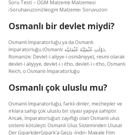
Soru Testi – OGM Malzeme Malzemesi
›Soruhavuzonizleogm Malzeme› Soruvuzon
Osmanlı bir devlet miydi?
Osmanlı İmparatorluğu ya da Osmanlı
İmparatorluğu (Osmanlı: دَوْلَتِ عُثْمَلِيَّهٔ عُثْمَانِیَّه,
Romanize: Devlet-i aliyye-i osmâniyye), resmi olarak
devlet-i aliyyye, devlet-i ı ıtho, devlet-i ı ıtho, Osmanlı
Reich, o Osmanlı İmparatorluğu
Osmanlı çok uluslu mu?
Osmanlı İmparatorluğu, farklı dinler, mezhepler ve
ırklara sahip çok uluslu bir siyasi yapıya sahiptir.
Ancak, İmparatorluğun zayıflığı olan Osmanlı ulus
sistemi kötüleşti. Osmanlı Ulus Sisteminden Ulusal
Der GiparkderGipark’a Geçiş ›İndir› Makale Film