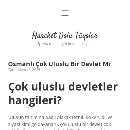
menüyü
Anasayfa
aç
Gizlilik Politikası
Hareket Dolu Tüyolar
Yasal Uyarı
Sporla dolu neşeli öneriler keşfet!
Hakkımızda
Osmanlı Çok Uluslu Bir Devlet Mi
Tarih: Mayıs 3, 2025
Çok uluslu devletler
hangileri?
Ulusun tanımına bağlı olarak (etnik köken, dil ve
siyasi kimliğe dayanan), çokuluslu bir devlet çok