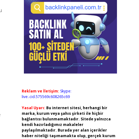
u
Reklam ve İletişim:
Skype:
live:.cid.575569c608265c69
Yasal Uyarı:
Bu internet sitesi, herhangi bir
marka, kurum veya şahıs şirketi ile hiçbir
e
bağlantısı bulunmamaktadır. Sitede yalnızca
kendi hazırladığımız makaleler
paylaşılmaktadır. Burada yer alan içerikler
haber niteliği taşımamakta olup, gerçek kurum