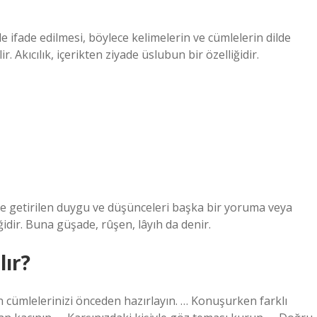
lde ifade edilmesi, böylece kelimelerin ve cümlelerin dilde
 Akıcılık, içerikten ziyade üslubun bir özelliğidir.
 dile getirilen duygu ve düşünceleri başka bir yoruma veya
dir. Buna güşade, rûşen, lâyıh da denir.
lır?
 cümlelerinizi önceden hazırlayın. … Konuşurken farklı