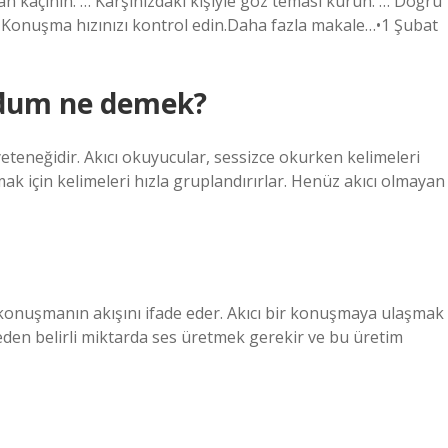
an kaçının. … Karşınızdaki kişiyle göz teması kurun. … Doğru
7. Konuşma hızınızı kontrol edin.Daha fazla makale…•1 Şubat
udum ne demek?
 yeteneğidir. Akıcı okuyucular, sessizce okurken kelimeleri
ak için kelimeleri hızla gruplandırırlar. Henüz akıcı olmayan
 konuşmanın akışını ifade eder. Akıcı bir konuşmaya ulaşmak
meden belirli miktarda ses üretmek gerekir ve bu üretim