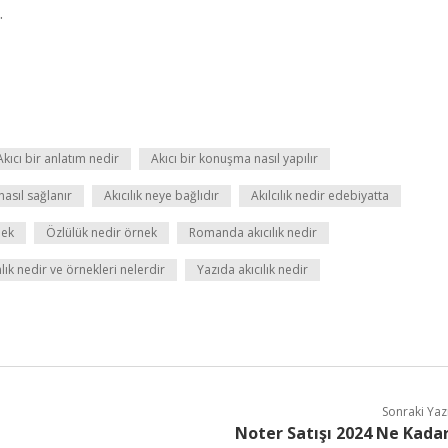
.
Akıcı bir anlatım nedir
Akıcı bir konuşma nasıl yapılır
 nasıl sağlanır
Akıcılık neye bağlıdır
Akılcılık nedir edebiyatta
mek
Özlülük nedir örnek
Romanda akıcılık nedir
nlık nedir ve örnekleri nelerdir
Yazıda akıcılık nedir
Sonraki Yaz
Noter Satışı 2024 Ne Kada