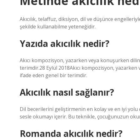
Metinde akıcılık ned
Akıcılık, telaffuz, diksiyon, dil ve düşünce engelleriyl
şekilde kullanabilme yeteneğidir.
Yazıda akıcılık nedir?
Akıcı kompozisyon, yazarken veya konuşurken dilin a
terimdir.28 Eylül 2018Akıcı kompozisyon, yazarken v
ifade eden genel bir terimdir.
Akıcılık nasıl sağlanır?
Dil becerilerini geliştirmenin en kolay ve en iyi yol
sesle okumayı içerir. Bu teknikle, çocuğunuzun okum
Romanda akıcılık nedir?