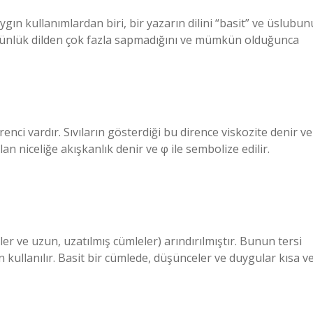
gın kullanımlardan biri, bir yazarın dilini “basit” ve üslubun
 günlük dilden çok fazla sapmadığını ve mümkün olduğunca
renci vardır. Sıvıların gösterdiği bu dirence viskozite denir ve
olan niceliğe akışkanlık denir ve φ ile sembolize edilir.
er ve uzun, uzatılmış cümleler) arındırılmıştır. Bunun tersi
in kullanılır. Basit bir cümlede, düşünceler ve duygular kısa v