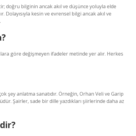
ir; doğru bilginin ancak akıl ve düşünce yoluyla elde
r. Dolayısıyla kesin ve evrensel bilgi ancak akıl ve
.
a?
mlara göre değişmeyen ifadeler metinde yer alır. Herkes
çok şey anlatma sanatıdır. Örneğin, Orhan Veli ve Garip
ür. Şairler, sade bir dille yazdıkları şiirlerinde daha az
dir?