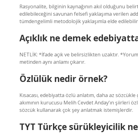
Rasyonalite, bilginin kaynağının akıl olduğunu belirt
edilebileceğini savunan felsefi yaklaşıma verilen addı
tümdengelimli metodolojik yaklaşımla elde edilebilir
Açıklık ne demek edebiyatt
NETLİK: *İfade açık ve belirsizlikten uzaktır. *Yoru
metinden aynı anlamı çıkarır.
Özlülük nedir örnek?
Kısacası, edebiyatta özlü anlatım, daha az sözcükle 
akımının kurucusu Melih Cevdet Anday’ın şiirleri özlüd
sözcük kullanarak çok şey anlatmak istemişlerdir.
TYT Türkçe sürükleyicilik ne