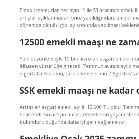
Emekli memurlar her ayın 1’i ile 5’i arasında emekli
artışlar açıklanmadan önce yapıldığından, emekli me
dönemde olduğu gibi ay sonunda yapılması bekleni
12500 emekli maaşı ne zam
Yeni düzenlemeyle 10 bin lira olan asgari emekli m
itibaren yürürlüğe girecek. Temmuz ayında aylık maa
Sigortalar Kurumu, fark ödemelerinin 7 Ağustos’ta h
SSK emekli maaşı ne kadar 
Arttırılan asgari emekli aylığı 10.500 TL oldu. Temmu
belirlendi. Bu artışın amacı, emeklilerin yaşam stan
bulundurulduğunda daha iyi gelir sağlamaktır.
Emekliye Ocak 2025 zammı 