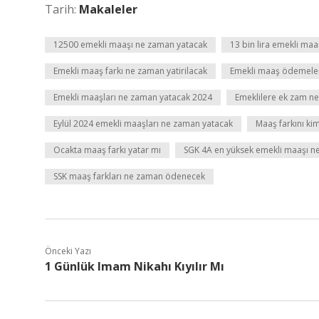
Tarih:
Makaleler
12500 emekli maaşı ne zaman yatacak
13 bin lira emekli maa
Emekli maaş farkı ne zaman yatirilacak
Emekli maaş ödemeler
Emekli maaşları ne zaman yatacak 2024
Emeklilere ek zam n
Eylül 2024 emekli maaşları ne zaman yatacak
Maaş farkını ki
Ocakta maaş farkı yatar mı
SGK 4A en yüksek emekli maaşı n
SSK maaş farkları ne zaman ödenecek
Önceki Yazı
1 Günlük Imam Nikahı Kıyılır Mı