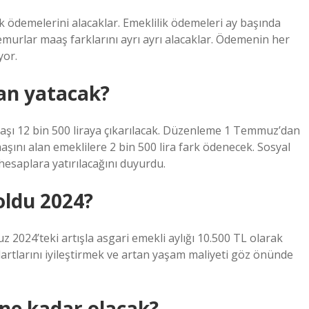
lik ödemelerini alacaklar. Emeklilik ödemeleri ay başında
murlar maaş farklarını ayrı ayrı alacaklar. Ödemenin her
yor.
an yatacak?
aaşı 12 bin 500 liraya çıkarılacak. Düzenleme 1 Temmuz’dan
şını alan emeklilere 2 bin 500 lira fark ödenecek. Sosyal
esaplara yatırılacağını duyurdu.
oldu 2024?
z 2024’teki artışla asgari emekli aylığı 10.500 TL olarak
dartlarını iyileştirmek ve artan yaşam maliyeti göz önünde
ne kadar olacak?