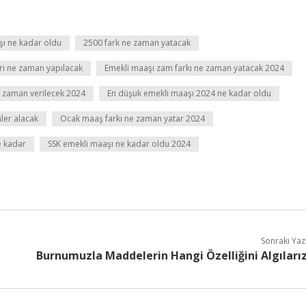
şı ne kadar oldu
2500 fark ne zaman yatacak
i ne zaman yapılacak
Emekli maaşı zam farkı ne zaman yatacak 2024
e zaman verilecek 2024
En düşuk emekli maaşı 2024 ne kadar oldu
mler alacak
Ocak maaş farkı ne zaman yatar 2024
e kadar
SSK emekli maaşı ne kadar oldu 2024
Sonraki Yaz
Burnumuzla Maddelerin Hangi Özelliğini Algıları