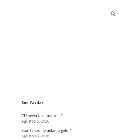
Sidebar
Son Yazılar
betexper 
CU neyin kısaltmasıdır ?
Ağustos 6, 2026
Kum tanesi ne anlama gelir ?
Ağustos 6, 2026