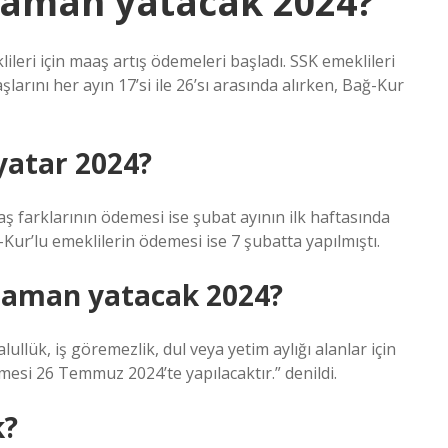
zaman yatacak 2024?
leri için maaş artış ödemeleri başladı. SSK emeklileri
arını her ayın 17’si ile 26’sı arasında alırken, Bağ-Kur
yatar 2024?
aş farklarının ödemesi ise şubat ayının ilk haftasında
-Kur’lu emeklilerin ödemesi ise 7 şubatta yapılmıştı.
 zaman yatacak 2024?
llük, iş göremezlik, dul veya yetim aylığı alanlar için
si 26 Temmuz 2024’te yapılacaktır.” denildi.
k?