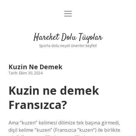
menüyü
Anasayfa
aç
Gizlilik Politikası
Hareket Dolu Tüyolar
Yasal Uyarı
Sporla dolu neşeli öneriler keşfet!
Hakkımızda
Kuzin Ne Demek
Tarih: Ekim 30, 2024
Kuzin ne demek
Fransızca?
Ama “kuzen” kelimesi dilimize tek başına girmedi,
dişil kelime “kuzen” (Fransızca “kuzen”) ile birlikte