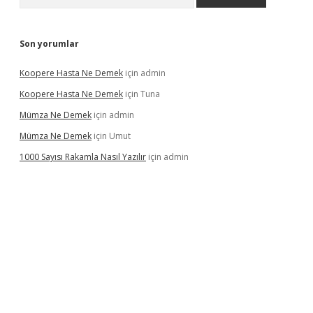
Son yorumlar
Koopere Hasta Ne Demek
için
admin
Koopere Hasta Ne Demek
için
Tuna
Mümza Ne Demek
için
admin
Mümza Ne Demek
için
Umut
1000 Sayısı Rakamla Nasıl Yazılır
için
admin
texper güncel giriş
betexpergir.net