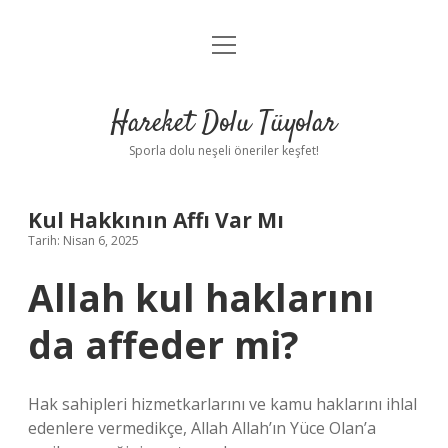
menüyü
Anasayfa
aç
Gizlilik Politikası
Hareket Dolu Tüyolar
Yasal Uyarı
Sporla dolu neşeli öneriler keşfet!
Hakkımızda
Kul Hakkının Affı Var Mı
Tarih: Nisan 6, 2025
Allah kul haklarını
da affeder mi?
Hak sahipleri hizmetkarlarını ve kamu haklarını ihlal
edenlere vermedikçe, Allah Allah’ın Yüce Olan’a