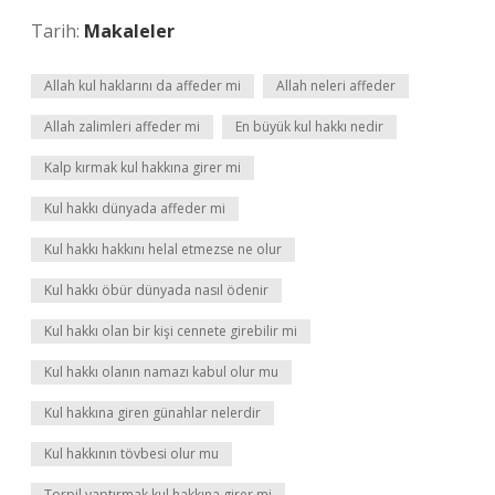
Tarih:
Makaleler
Allah kul haklarını da affeder mi
Allah neleri affeder
Allah zalimleri affeder mi
En büyük kul hakkı nedir
Kalp kırmak kul hakkına girer mi
Kul hakkı dünyada affeder mi
Kul hakkı hakkını helal etmezse ne olur
Kul hakkı öbür dünyada nasıl ödenir
Kul hakkı olan bir kişi cennete girebilir mi
Kul hakkı olanın namazı kabul olur mu
Kul hakkına giren günahlar nelerdir
Kul hakkının tövbesi olur mu
Torpil yaptırmak kul hakkına girer mi