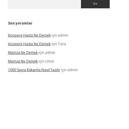
Arama
Son yorumlar
Koopere Hasta Ne Demek
için
admin
Koopere Hasta Ne Demek
için
Tuna
Mümza Ne Demek
için
admin
Mümza Ne Demek
için
Umut
1000 Sayısı Rakamla Nasıl Yazılır
için
admin
per güncel giriş
betexpergir.net