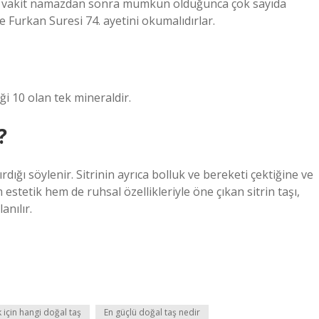
beş vakit namazdan sonra mümkün olduğunca çok sayıda
 Furkan Suresi 74. ayetini okumalıdırlar.
ği 10 olan tek mineraldir.
?
rdığı söylenir. Sitrinin ayrıca bolluk ve bereketi çektiğine ve
stetik hem de ruhsal özellikleriyle öne çıkan sitrin taşı,
anılır.
k için hangi doğal taş
En güçlü doğal taş nedir