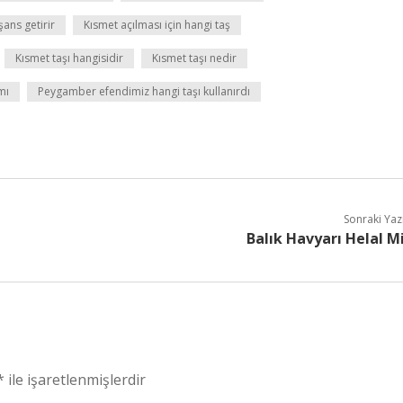
şans getirir
Kısmet açılması için hangi taş
Kısmet taşı hangisidir
Kısmet taşı nedir
mı
Peygamber efendimiz hangi taşı kullanırdı
Sonraki Yaz
Balık Havyarı Helal M
*
ile işaretlenmişlerdir