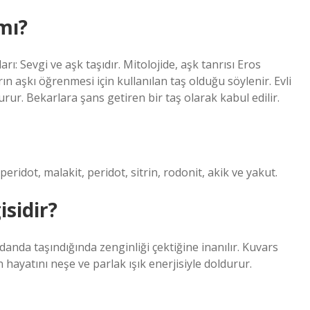
mı?
ı: Sevgi ve aşk taşıdır. Mitolojide, aşk tanrısı Eros
n aşkı öğrenmesi için kullanılan taş olduğu söylenir. Evli
turur. Bekarlara şans getiren bir taş olarak kabul edilir.
eridot, malakit, peridot, sitrin, rodonit, akik ve yakut.
isidir?
üzdanda taşındığında zenginliği çektiğine inanılır. Kuvars
 hayatını neşe ve parlak ışık enerjisiyle doldurur.