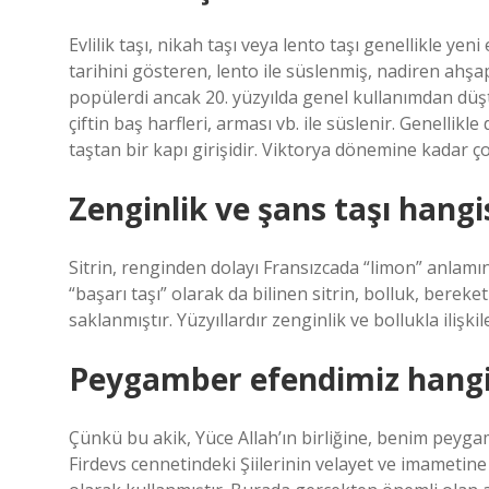
Evlilik taşı, nikah taşı veya lento taşı genellikle yeni
tarihini gösteren, lento ile süslenmiş, nadiren ahşa
popülerdi ancak 20. yüzyılda genel kullanımdan düştü. 
çiftin baş harfleri, arması vb. ile süslenir. Genellik
taştan bir kapı girişidir. Viktorya dönemine kadar 
Zenginlik ve şans taşı hangi
Sitrin, renginden dolayı Fransızcada “limon” anlamına
“başarı taşı” olarak da bilinen sitrin, bolluk, bereket
saklanmıştır. Yüzyıllardır zenginlik ve bollukla ilişkil
Peygamber efendimiz hangi 
Çünkü bu akik, Yüce Allah’ın birliğine, benim peygam
Firdevs cennetindeki Şiilerinin velayet ve imametine