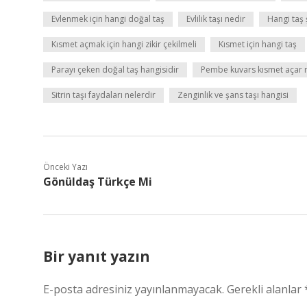
Evlenmek için hangi doğal taş
Evlilik taşı nedir
Hangi taş 
Kısmet açmak için hangi zikir çekilmeli
Kısmet için hangi taş
Parayı çeken doğal taş hangisidir
Pembe kuvars kısmet açar 
Sitrin taşı faydaları nelerdir
Zenginlik ve şans taşı hangisi
Önceki Yazı
Gönüldaş Türkçe Mi
Bir yanıt yazın
E-posta adresiniz yayınlanmayacak.
Gerekli alanlar