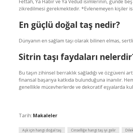
Fettah, Ya Habir ve Ya Vedud isimlerinin, günde 
zikredilmesi gerekmektedir. *Evlenemeyen kişiler ise
En güçlü doğal taş nedir?
Dünyanın en sağlam taşı olarak bilinen elmas, sertli
Sitrin taşı faydaları nelerdir
Bu taşın zihinsel berraklık sağladığı ve özgüveni artı
finansal başarıya katkıda bulunduğuna inanılır. Hem e
genellikle mücevherlerde ve dekoratif eşyalarda kull
Tarih:
Makaleler
Aşk için hangi doğal taş
Cinselliğe hangi taş iyi gelir
Dile