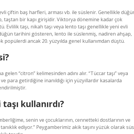
 evli çiftin baş harfleri, arması vb. ile süslenir. Genellikle düğü
p, taştan bir kapı girişidir. Viktorya dönemine kadar çok
Evlilik taşı, nikah taşı veya lento taşı genellikle yeni evli
le düğün tarihini gösteren, lento ile süslenmiş, nadiren ahşap,
çok popülerdi ancak 20. yüzyılda genel kullanımdan düştü.
si?
 gelen “citron” kelimesinden adını alır. “Tüccar taşı” veya
 ve para getirdiğine inanıldığı için yüzyıllardır kasalarda
endirilmiştir.
taşı kullanırdı?
berliğime, senin ve çocuklarının, cennetteki dostlarının ve
 tanıklık ediyor.” Peygamberimiz akik taşını yüzük olarak süs