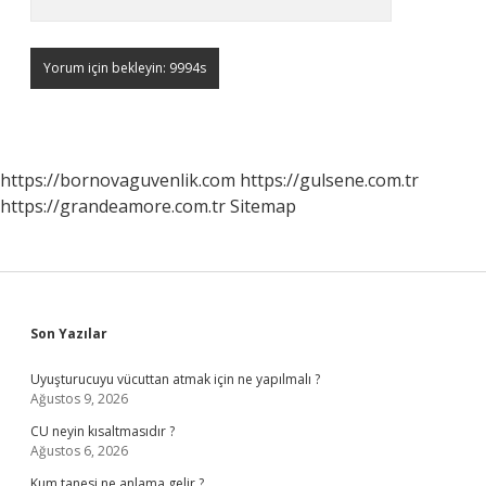
https://bornovaguvenlik.com
https://gulsene.com.tr
https://grandeamore.com.tr
Sitemap
Sidebar
Son Yazılar
Uyuşturucuyu vücuttan atmak için ne yapılmalı ?
Ağustos 9, 2026
CU neyin kısaltmasıdır ?
Ağustos 6, 2026
Kum tanesi ne anlama gelir ?