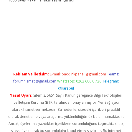
1000 Sayısı Rakamla Nasıl Yazılır
için
admin
xper güncel giriş
betexpergir.net
Reklam ve İletişim:
E-mail:
backlinkpaneli@gmail.com
Teams:
forumhizmeti@gmail.com
Whatsapp: 0262 606 0 726
Telegram:
@karabul
Yasal Uyarı:
Sitemiz, 5651 Sayılı Kanun gereğince Bilgi Teknolojileri
ve İletişim Kurumu (BTK) tarafından onaylanmış bir Yer Sağlayıcı
olarak hizmet vermektedir. Bu nedenle, sitedeki içerikleri proaktif
olarak denetleme veya araştırma yükümlülüğümüz bulunmamaktadır.
Ancak, üyelerimiz yazdıkları içeriklerin sorumluluğunu taşımakta olup,
siteye üye olarak bu sorumluluğu kabul etmiş sayılırlar. Bu internet