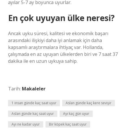
ayılar 5-7 ay boyunca uyurlar.
En çok uyuyan ülke neresi?
Ancak uyku süresi, kalitesi ve ekonomik başarı
arasındaki ilişkiyi daha iyi anlamak için daha
kapsamlı araştırmalara ihtiyaç var. Hollanda,
çalışmada en az uyuyan ülkelerden biri ve 7 saat 37
dakika ile en uzun uykuya sahip.
Tarih:
Makaleler
1 insan günde kaç saat uyur
Aslan günde kaç kere sevişir
Aslan günde kaç saat uyur
Ayı kaç gün uyur
Ayı ne kadar uyur
Bir köpek kaç saat uyur