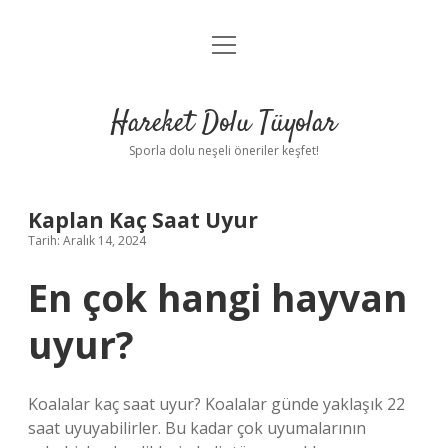
menüyü
Anasayfa
aç
Gizlilik Politikası
Hareket Dolu Tüyolar
Yasal Uyarı
Sporla dolu neşeli öneriler keşfet!
Hakkımızda
Kaplan Kaç Saat Uyur
Tarih: Aralık 14, 2024
En çok hangi hayvan
uyur?
Koalalar kaç saat uyur? Koalalar günde yaklaşık 22
saat uyuyabilirler. Bu kadar çok uyumalarının