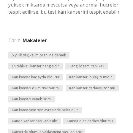
yüksek miktarda mevcutsa veya anormal hücreler
tespit edilirse, bu test kan kanserini tespit edebilir.
Tarih:
Makaleler
5 yıllık sağ kalım oranı ne demek
En tehlikeli kanser hangisidir
Hangi lösemi tehlikeli
Kan kanser kaç ayda öldürür
Kan kanseri bulaşıcı mıdır
Kan kanseri ölüm riski var mı
Kan kanseri tedavisi zor mu
Kan kanseri yenebilir mi
Kan kanserinin son evresinde neler olur
Kanda kanser nasıl anlaşılır
Kanser olan herkes ölür mü
Kanserde ölümün yaklaştığını nasıl anlarız