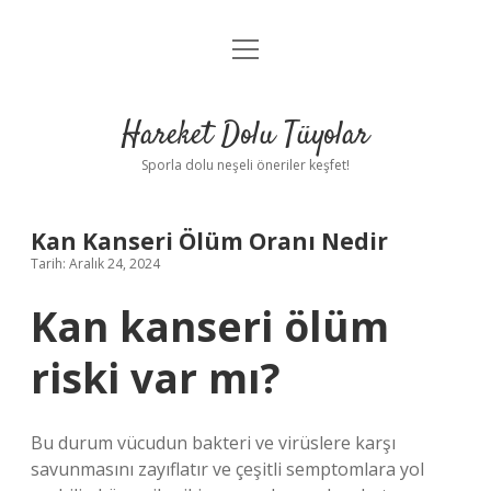
menüyü
Anasayfa
aç
Gizlilik Politikası
Hareket Dolu Tüyolar
Yasal Uyarı
Sporla dolu neşeli öneriler keşfet!
Hakkımızda
Kan Kanseri Ölüm Oranı Nedir
Tarih: Aralık 24, 2024
Kan kanseri ölüm
riski var mı?
Bu durum vücudun bakteri ve virüslere karşı
savunmasını zayıflatır ve çeşitli semptomlara yol