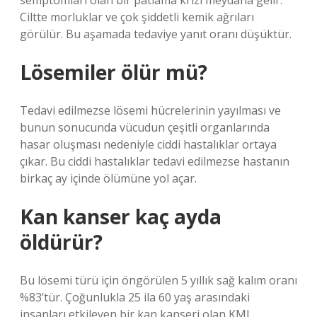
semptomları olan bir patlama krizi meydana gelir.
Ciltte morluklar ve çok şiddetli kemik ağrıları
görülür. Bu aşamada tedaviye yanıt oranı düşüktür.
Lösemiler ölür mü?
Tedavi edilmezse lösemi hücrelerinin yayılması ve
bunun sonucunda vücudun çeşitli organlarında
hasar oluşması nedeniyle ciddi hastalıklar ortaya
çıkar. Bu ciddi hastalıklar tedavi edilmezse hastanın
birkaç ay içinde ölümüne yol açar.
Kan kanser kaç ayda
öldürür?
Bu lösemi türü için öngörülen 5 yıllık sağ kalım oranı
%83’tür. Çoğunlukla 25 ila 60 yaş arasındaki
insanları etkileyen bir kan kanseri olan KML,