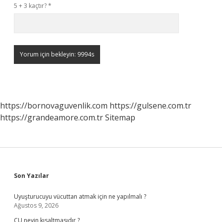
5 + 3 kaçtır?
*
https://bornovaguvenlik.com
https://gulsene.com.tr
https://grandeamore.com.tr
Sitemap
Sidebar
Son Yazılar
Uyuşturucuyu vücuttan atmak için ne yapılmalı ?
Ağustos 9, 2026
CU neyin kısaltmasıdır ?