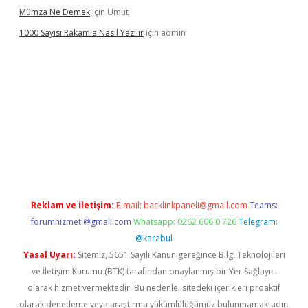
Mümza Ne Demek
için
Umut
1000 Sayısı Rakamla Nasıl Yazılır
için
admin
etexper güncel giriş
betexpergir.net
Reklam ve İletişim:
E-mail:
backlinkpaneli@gmail.com
Teams:
forumhizmeti@gmail.com
Whatsapp: 0262 606 0 726
Telegram:
@karabul
Yasal Uyarı:
Sitemiz, 5651 Sayılı Kanun gereğince Bilgi Teknolojileri
ve İletişim Kurumu (BTK) tarafından onaylanmış bir Yer Sağlayıcı
olarak hizmet vermektedir. Bu nedenle, sitedeki içerikleri proaktif
olarak denetleme veya araştırma yükümlülüğümüz bulunmamaktadır.