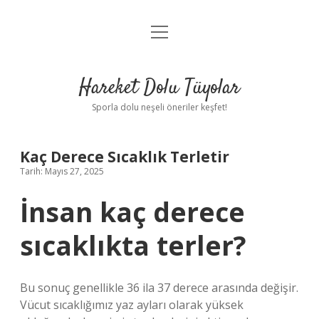
menüyü
Anasayfa
aç
Gizlilik Politikası
Hareket Dolu Tüyolar
Yasal Uyarı
Sporla dolu neşeli öneriler keşfet!
Hakkımızda
Kaç Derece Sıcaklık Terletir
Tarih: Mayıs 27, 2025
İnsan kaç derece
sıcaklıkta terler?
Bu sonuç genellikle 36 ila 37 derece arasında değişir.
Vücut sıcaklığımız yaz ayları olarak yüksek