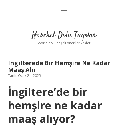
menüyü
Anasayfa
aç
Gizlilik Politikası
Hareket Dolu Tüyolar
Yasal Uyarı
Sporla dolu neşeli öneriler keşfet!
Hakkımızda
Ingilterede Bir Hemşire Ne Kadar
Maaş Alır
Tarih: Ocak 21, 2025
İngiltere’de bir
hemşire ne kadar
maaş alıyor?