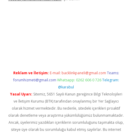
r güncel giriş
betexpergir.net
Reklam ve İletişim:
E-mail:
backlinkpaneli@gmail.com
Teams:
forumhizmeti@gmail.com
Whatsapp: 0262 606 0 726
Telegram:
@karabul
Yasal Uyarı:
Sitemiz, 5651 Sayılı Kanun gereğince Bilgi Teknolojileri
ve İletişim Kurumu (BTK) tarafından onaylanmış bir Yer Sağlayıcı
olarak hizmet vermektedir. Bu nedenle, sitedeki içerikleri proaktif
olarak denetleme veya araştırma yükümlülüğümüz bulunmamaktadır.
Ancak, üyelerimiz yazdıkları içeriklerin sorumluluğunu taşımakta olup,
siteye üye olarak bu sorumluluğu kabul etmiş sayılırlar. Bu internet