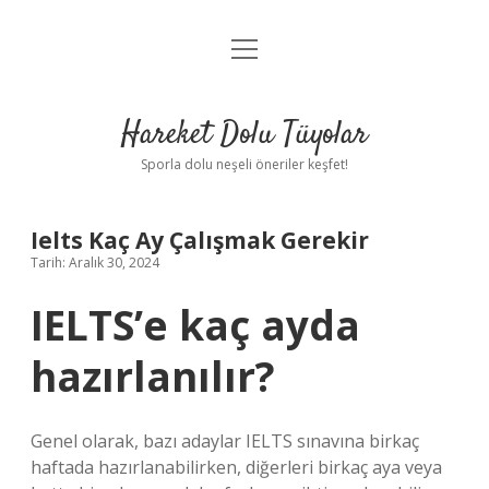
menüyü
Anasayfa
aç
Gizlilik Politikası
Hareket Dolu Tüyolar
Yasal Uyarı
Sporla dolu neşeli öneriler keşfet!
Hakkımızda
Ielts Kaç Ay Çalışmak Gerekir
Tarih: Aralık 30, 2024
IELTS’e kaç ayda
hazırlanılır?
Genel olarak, bazı adaylar IELTS sınavına birkaç
haftada hazırlanabilirken, diğerleri birkaç aya veya