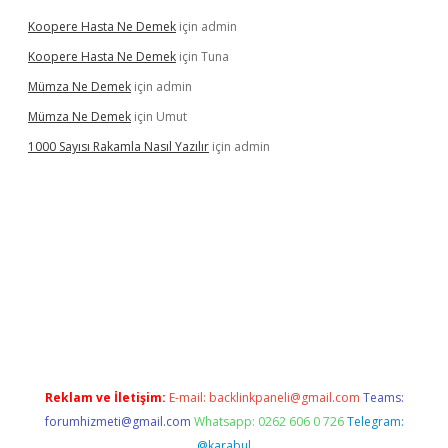
Koopere Hasta Ne Demek
için
admin
Koopere Hasta Ne Demek
için
Tuna
Mümza Ne Demek
için
admin
Mümza Ne Demek
için
Umut
1000 Sayısı Rakamla Nasıl Yazılır
için
admin
exper güncel giriş
betexpergir.net
Reklam ve İletişim:
E-mail:
backlinkpaneli@gmail.com
Teams:
forumhizmeti@gmail.com
Whatsapp: 0262 606 0 726
Telegram:
@karabul