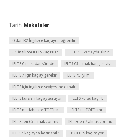
Tarih:
Makaleler
0 dan B2 İngilizce kaç ayda öğrenilir
C1 İngilizce IELTS Kaç Puan
IELTS 55 kaç ayda alınır
IELTS 6 ne kadar sürede
IELTS 65 almak hangi seviye
IELTS 7 için kaç ay gerekir
IELTS 75 iyi mi
IELTS için İngilizce seviyesi ne olmalı
IELTS kursları kaç ay sürüyor
IELTS kursu kaç TL
IELTS mi daha zor TOEFL mi
IELTS mi TOEFL mı
IELTSden 65 almak zor mu
IELTSden 7 almak zor mu
IELTSe kaç ayda hazırlanılır
İTÜ IELTS kaç istiyor