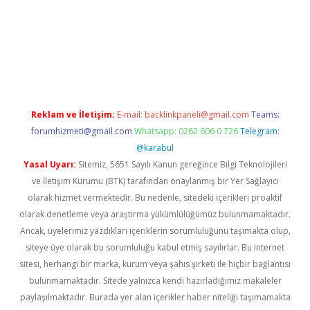
exper güncel giriş
betexpergir.net
Reklam ve İletişim:
E-mail:
backlinkpaneli@gmail.com
Teams:
forumhizmeti@gmail.com
Whatsapp: 0262 606 0 726
Telegram:
@karabul
Yasal Uyarı:
Sitemiz, 5651 Sayılı Kanun gereğince Bilgi Teknolojileri
ve İletişim Kurumu (BTK) tarafından onaylanmış bir Yer Sağlayıcı
olarak hizmet vermektedir. Bu nedenle, sitedeki içerikleri proaktif
olarak denetleme veya araştırma yükümlülüğümüz bulunmamaktadır.
Ancak, üyelerimiz yazdıkları içeriklerin sorumluluğunu taşımakta olup,
siteye üye olarak bu sorumluluğu kabul etmiş sayılırlar. Bu internet
sitesi, herhangi bir marka, kurum veya şahıs şirketi ile hiçbir bağlantısı
bulunmamaktadır. Sitede yalnızca kendi hazırladığımız makaleler
paylaşılmaktadır. Burada yer alan içerikler haber niteliği taşımamakta