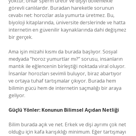
yoktur; onlar sperm üretir ve dişiyi döllemekle
görevli canlılardır. Buradan hareketle sorunun
cevabı net: horozlar asla yumurta üretmez. Bu,
biyoloji kitaplarında, üniversite derslerinde ve hatta
internetin en güvenilir kaynaklarında dahi değişmez
bir gerçek.
Ama işin mizahi kısmı da burada başlıyor. Sosyal
medyada “horoz yumurtlar mı?” sorusu, insanların
mantık ile eğlencenin birleştiği noktada viral oluyor.
İnsanlar horozları sevimli buluyor, biraz abartıyor
ve ortaya tuhaf tartışmalar çıkıyor. Burada hem
bilimin gücü hem de internetin saçmalığı bir araya
geliyor.
Güçlü Yönler: Konunun Bilimsel Açıdan Netliği
Bilim burada açık ve net. Erkek ve dişi ayrımı çok net
olduğu için kafa karışıklığı minimum. Eğer tartışmayı