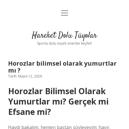
menüyü
Anasayfa
aç
Gizlilik Politikası
Hareket Dolu Tüyolar
Yasal Uyarı
Sporla dolu neşeli öneriler keşfet!
Hakkımızda
Horozlar bilimsel olarak yumurtlar
mı ?
Tarih: Mayıs 12, 2026
Horozlar Bilimsel Olarak
Yumurtlar mı? Gerçek mi
Efsane mi?
Haydi bakalım, hemen baştan söyleyeyim: hayır,