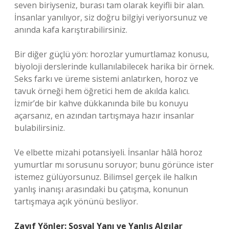
seven biriyseniz, burası tam olarak keyifli bir alan.
İnsanlar yanılıyor, siz doğru bilgiyi veriyorsunuz ve
anında kafa karıştırabilirsiniz.
Bir diğer güçlü yön: horozlar yumurtlamaz konusu,
biyoloji derslerinde kullanılabilecek harika bir örnek.
Seks farkı ve üreme sistemi anlatırken, horoz ve
tavuk örneği hem öğretici hem de akılda kalıcı.
İzmir’de bir kahve dükkanında bile bu konuyu
açarsanız, en azından tartışmaya hazır insanlar
bulabilirsiniz.
Ve elbette mizahi potansiyeli. İnsanlar hâlâ horoz
yumurtlar mı sorusunu soruyor; bunu görünce ister
istemez gülüyorsunuz. Bilimsel gerçek ile halkın
yanlış inanışı arasındaki bu çatışma, konunun
tartışmaya açık yönünü besliyor.
Zayıf Yönler: Sosyal Yanı ve Yanlış Algılar