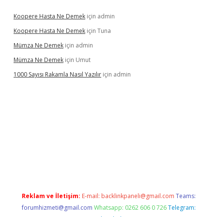
Koopere Hasta Ne Demek
için
admin
Koopere Hasta Ne Demek
için
Tuna
Mümza Ne Demek
için
admin
Mümza Ne Demek
için
Umut
1000 Sayısı Rakamla Nasıl Yazılır
için
admin
r güncel giriş
betexpergir.net
Reklam ve İletişim:
E-mail:
backlinkpaneli@gmail.com
Teams:
forumhizmeti@gmail.com
Whatsapp: 0262 606 0 726
Telegram: