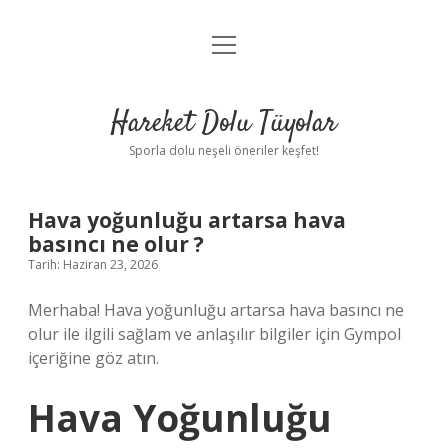
menüyü
Anasayfa
aç
Gizlilik Politikası
Hareket Dolu Tüyolar
Yasal Uyarı
Sporla dolu neşeli öneriler keşfet!
Hakkımızda
Hava yoğunluğu artarsa hava
basıncı ne olur ?
Tarih: Haziran 23, 2026
Merhaba! Hava yoğunluğu artarsa hava basıncı ne
olur ile ilgili sağlam ve anlaşılır bilgiler için Gympol
içeriğine göz atın.
Hava Yoğunluğu