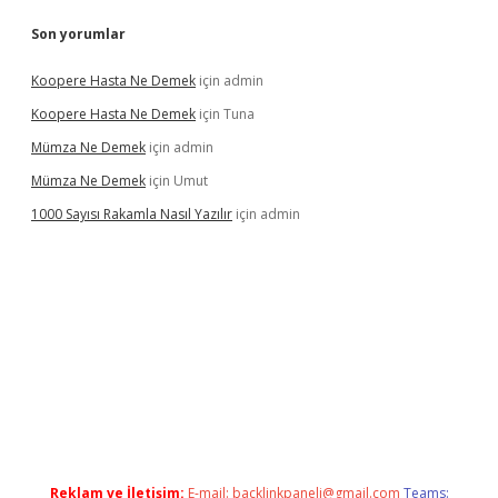
Son yorumlar
Koopere Hasta Ne Demek
için
admin
Koopere Hasta Ne Demek
için
Tuna
Mümza Ne Demek
için
admin
Mümza Ne Demek
için
Umut
1000 Sayısı Rakamla Nasıl Yazılır
için
admin
per güncel giriş
betexpergir.net
Reklam ve İletişim:
E-mail:
backlinkpaneli@gmail.com
Teams: