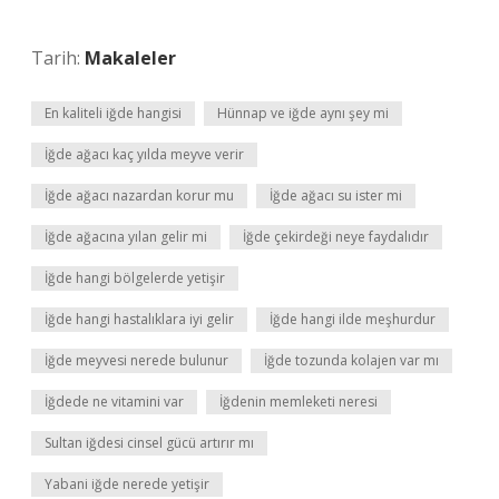
Tarih:
Makaleler
En kaliteli iğde hangisi
Hünnap ve iğde aynı şey mi
İğde ağacı kaç yılda meyve verir
İğde ağacı nazardan korur mu
İğde ağacı su ister mi
İğde ağacına yılan gelir mi
İğde çekirdeği neye faydalıdır
İğde hangi bölgelerde yetişir
İğde hangi hastalıklara iyi gelir
İğde hangi ilde meşhurdur
İğde meyvesi nerede bulunur
İğde tozunda kolajen var mı
İğdede ne vitamini var
İğdenin memleketi neresi
Sultan iğdesi cinsel gücü artırır mı
Yabani iğde nerede yetişir