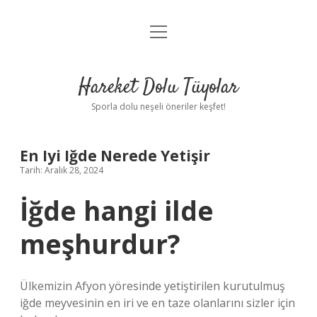
menüyü
Anasayfa
aç
Gizlilik Politikası
Hareket Dolu Tüyolar
Yasal Uyarı
Sporla dolu neşeli öneriler keşfet!
Hakkımızda
En Iyi Iğde Nerede Yetişir
Tarih: Aralık 28, 2024
İğde hangi ilde
meşhurdur?
Ülkemizin Afyon yöresinde yetiştirilen kurutulmuş
iğde meyvesinin en iri ve en taze olanlarını sizler için