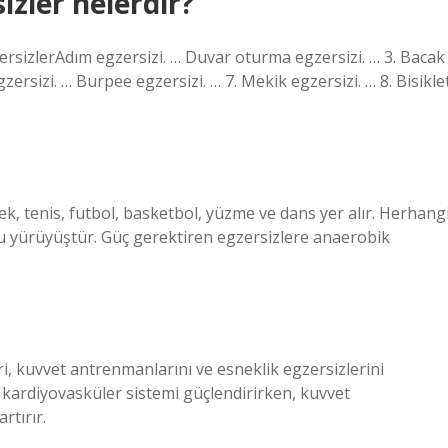
izler nelerdir?
rsizlerAdım egzersizi. … Duvar oturma egzersizi. … 3. Bacak
gzersizi. … Burpee egzersizi. … 7. Mekik egzersizi. … 8. Bisikle
, tenis, futbol, ​​basketbol, ​​yüzme ve dans yer alır. Herhang
u yürüyüştür. Güç gerektiren egzersizlere anaerobik
eri, kuvvet antrenmanlarını ve esneklik egzersizlerini
ak kardiyovasküler sistemi güçlendirirken, kuvvet
rtırır.