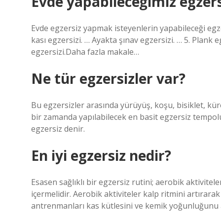
Evde yapabileceğimiz egzers
Evde egzersiz yapmak isteyenlerin yapabileceği egze
kası egzersizi. … Ayakta şınav egzersizi. … 5. Plank e
egzersizi.Daha fazla makale…
Ne tür egzersizler var?
Bu egzersizler arasında yürüyüş, koşu, bisiklet, kürek
bir zamanda yapılabilecek en basit egzersiz tempol
egzersiz denir.
En iyi egzersiz nedir?
Esasen sağlıklı bir egzersiz rutini; aerobik aktivitel
içermelidir. Aerobik aktiviteler kalp ritmini artırar
antrenmanları kas kütlesini ve kemik yoğunluğunu a