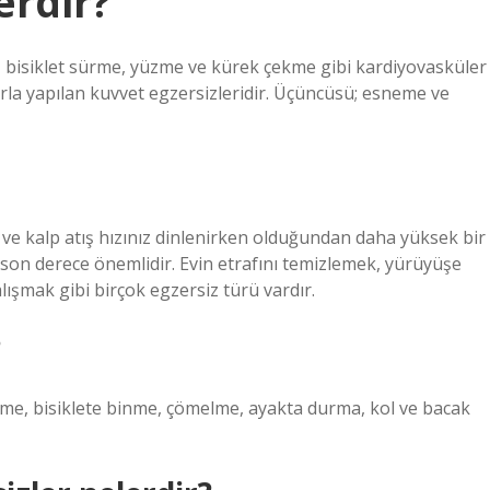
erdir?
ma, bisiklet sürme, yüzme ve kürek çekme gibi kardiyovasküler
ıklarla yapılan kuvvet egzersizleridir. Üçüncüsü; esneme ve
z ve kalp atış hızınız dinlenirken olduğundan daha yüksek bir
çin son derece önemlidir. Evin etrafını temizlemek, yürüyüşe
ışmak gibi birçok egzersiz türü vardır.
?
zme, bisiklete binme, çömelme, ayakta durma, kol ve bacak