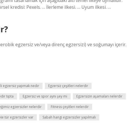
ramı tasarlamak için aşağıdaki altı temel ilkeye uymalıdır.
sel kredisi: Pexels. … İlerleme ilkesi. … Uyum ilkesi. …
ir?
robik egzersiz ve/veya direnç egzersizi) ve soğumayı içerir.
li egzersiz yapmak nedir
Egzersiz çeşitleri nelerdir
dir tıpta
Egzersiz ve spor aynı şey mi
Egzersizin aşamaları nelerdir
ğimiz egzersizler nelerdir
Fitness çeşitleri nelerdir
Ne tür egzersizler var
Sabah hangi egzersizler yapılmalı