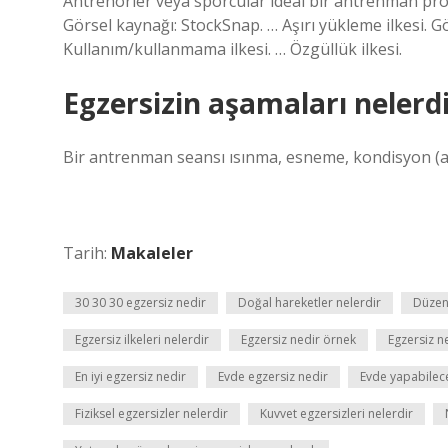
Antrenörler veya sporcular ideal bir antrenman prog
Görsel kaynağı: StockSnap. … Aşırı yükleme ilkesi. Gör
Kullanım/kullanmama ilkesi. … Özgüllük ilkesi.
Egzersizin aşamaları nelerd
Bir antrenman seansı ısınma, esneme, kondisyon (ae
Tarih:
Makaleler
30 30 30 egzersiz nedir
Doğal hareketler nelerdir
Düzen
Egzersiz ilkeleri nelerdir
Egzersiz nedir örnek
Egzersiz ne
En iyi egzersiz nedir
Evde egzersiz nedir
Evde yapabilece
Fiziksel egzersizler nelerdir
Kuvvet egzersizleri nelerdir