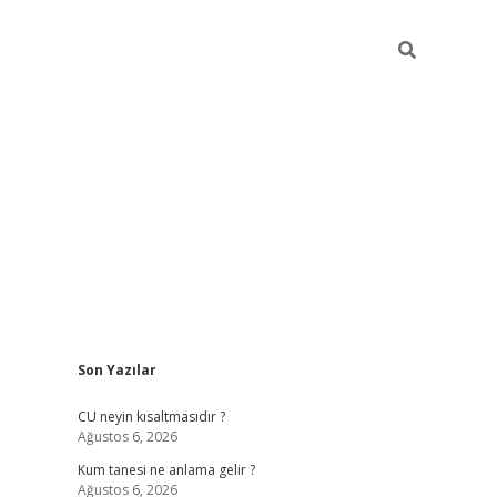
Sidebar
Son Yazılar
betexper 
CU neyin kısaltmasıdır ?
Ağustos 6, 2026
Kum tanesi ne anlama gelir ?
Ağustos 6, 2026