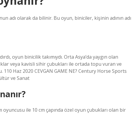
oynanır?
nun adı olarak da bilinir. Bu oyun, biniciler, kişinin adının adı
ırdı, oyun binicilik takımıydı. Orta Asya’da yaygın olan
ar veya kavisli sihir çubukları ile ortada topu vuran ve
yundu. 110 Haz 2020 CEVGAN GAME NE? Century Horse Sports
Kültür ve Sanat
ynanır?
kım oyuncusu ile 10 cm çapında özel oyun çubukları olan bir