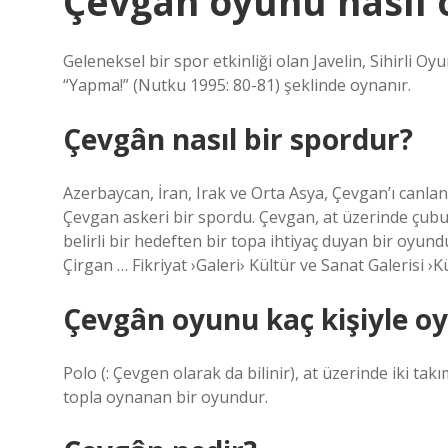
Çevgân oyunu nasıl 
Geleneksel bir spor etkinliği olan Javelin, Sihirli Oyu
“Yapma!” (Nutku 1995: 80-81) şeklinde oynanır.
Çevgân nasıl bir spordur?
Azerbaycan, İran, Irak ve Orta Asya, Çevgan’ı canland
Çevgan askeri bir spordu. Çevgan, at üzerinde çubukl
belirli bir hedeften bir topa ihtiyaç duyan bir o
Çirgan … Fikriyat ›Galeri› Kültür ve Sanat Galerisi ›
Çevgân oyunu kaç kişiyle o
Polo (: Çevgen olarak da bilinir), at üzerinde iki ta
topla oynanan bir oyundur.