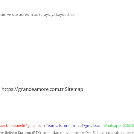
im ve site adresim bu tarayıcıya kaydedilsin.
r
https://grandeamore.com.tr
Sitemap
backlinkpaneli@gmail.com
Teams:
forumhizmeti@gmail.com
Whatsapp: 0262 6
i ve İletişim Kurumu (BTK) tarafından onaylanmış bir Yer Sağlayıcı olarak hizmet 