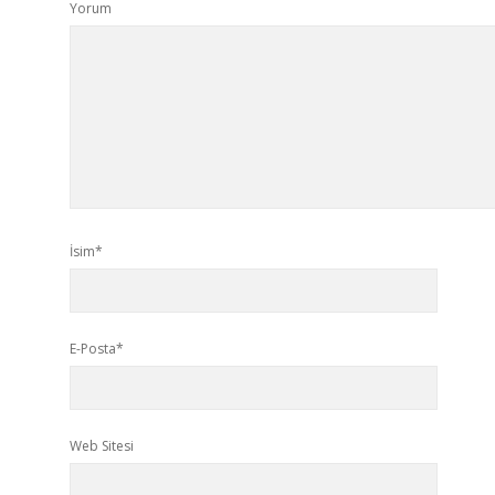
Yorum
İsim*
E-Posta*
Web Sitesi