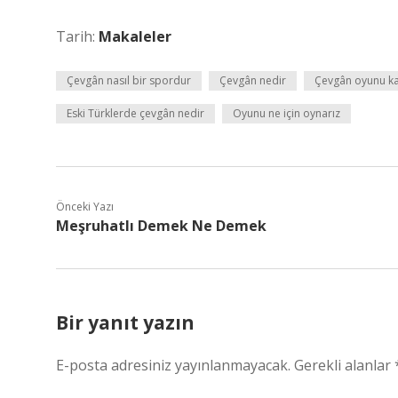
Tarih:
Makaleler
Çevgân nasıl bir spordur
Çevgân nedir
Çevgân oyunu kaç
Eski Türklerde çevgân nedir
Oyunu ne için oynarız
Önceki Yazı
Meşruhatlı Demek Ne Demek
Bir yanıt yazın
E-posta adresiniz yayınlanmayacak.
Gerekli alanlar