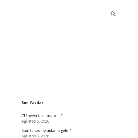
Sidebar
Son Yazılar
betexper güncel giriş
betexpergir.net
CU neyin kısaltmasıdır ?
Ağustos 6, 2026
Kum tanesi ne anlama gelir ?
Ağustos 6, 2026