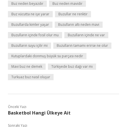
Buz neden beyazdır
Buz neden mavidir
Buz vücutta ne işe yarar
Buzullar ne renktir
Buzullarda kimler yaşar
Buzulların altı neden mavi
Buzulların içinde fosil olur mu
Buzulların içinde ne var
Buzulların suyu içilir mi
Buzulların tamamı erirse ne olur
Kutuplardaki donmuş büyük su parçası nedir
Mavi buz ne demek
Türkiyede buz dağı var mı
Turkuaz buz nasıl oluşur
Önceki Yazı
Basketbol Hangi Ülkeye Ait
Sonraki Yazı