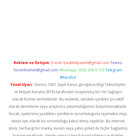
er güncel giriş
betexpergir.net
Reklam ve İletişim:
E-mail:
backlinkpaneli@gmail.com
Teams:
forumhizmeti@gmail.com
Whatsapp: 0262 606 0 726
Telegram:
@karabul
Yasal Uyarı:
Sitemiz, 5651 Sayılı Kanun gereğince Bilgi Teknolojileri
ve İletişim Kurumu (BTK) tarafından onaylanmış bir Yer Sağlayıcı
olarak hizmet vermektedir. Bu nedenle, sitedeki içerikleri proaktif
olarak denetleme veya araştırma yükümlülüğümüz bulunmamaktadır.
Ancak, üyelerimiz yazdıkları içeriklerin sorumluluğunu taşımakta olup,
siteye üye olarak bu sorumluluğu kabul etmiş sayılırlar. Bu internet
sitesi, herhangi bir marka, kurum veya şahıs şirketi ile hiçbir bağlantısı
bulunmamaktadır. Sitede yalnızca kendi hazırladığımız makaleler