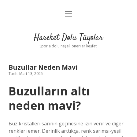
menüyü
Anasayfa
aç
Gizlilik Politikası
Hareket Dolu Tüyolar
Yasal Uyarı
Sporla dolu neşeli öneriler keşfet!
Hakkımızda
Buzullar Neden Mavi
Tarih: Mart 13, 2025
Buzulların altı
neden mavi?
Buz kristalleri sarının geçmesine izin verir ve diğer
renkleri emer. Derinlik arttıkça, renk sarımsı-yeşil,