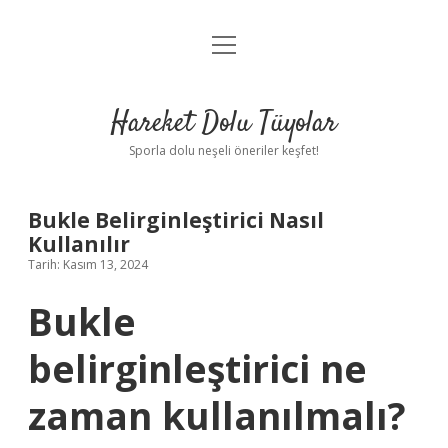
menüyü
Anasayfa
aç
Gizlilik Politikası
Hareket Dolu Tüyolar
Yasal Uyarı
Sporla dolu neşeli öneriler keşfet!
Hakkımızda
Bukle Belirginleştirici Nasıl
Kullanılır
Tarih: Kasım 13, 2024
Bukle
belirginleştirici ne
zaman kullanılmalı?