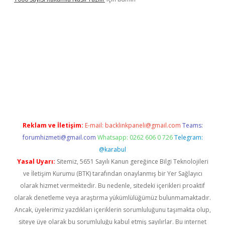
er güncel giriş
betexpergir.net
Reklam ve İletişim:
E-mail:
backlinkpaneli@gmail.com
Teams:
forumhizmeti@gmail.com
Whatsapp: 0262 606 0 726
Telegram:
@karabul
Yasal Uyarı:
Sitemiz, 5651 Sayılı Kanun gereğince Bilgi Teknolojileri
ve İletişim Kurumu (BTK) tarafından onaylanmış bir Yer Sağlayıcı
olarak hizmet vermektedir. Bu nedenle, sitedeki içerikleri proaktif
olarak denetleme veya araştırma yükümlülüğümüz bulunmamaktadır.
Ancak, üyelerimiz yazdıkları içeriklerin sorumluluğunu taşımakta olup,
siteye üye olarak bu sorumluluğu kabul etmiş sayılırlar. Bu internet