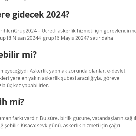
ere gidecek 2024?
arihleriGrup2024 – Ücretli askerlik hizmeti için görevlendirm
rup18 Nisan 20244. grup16 Mayıs 20247 satır daha
ebilir mi?
lenmeyeceğiydi. Askerlik yapmak zorunda olanlar, e-devlet
eri yere en yakın askerlik şubesi aracılığıyla, göreve
a üç kez yapabilirler.
rih mi?
 zaman farkı vardır. Bu süre, birlik gücüne, vatandaşların sağlı
işebilir. Kısaca: sevk günü, askerlik hizmeti için çağrı