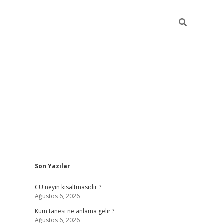
Sidebar
Son Yazılar
betexper 
CU neyin kısaltmasıdır ?
Ağustos 6, 2026
Kum tanesi ne anlama gelir ?
Ağustos 6, 2026