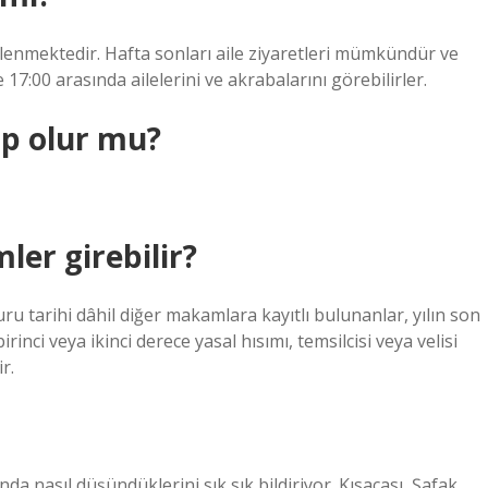
enlenmektedir. Hafta sonları aile ziyaretleri mümkündür ve
e 17:00 arasında ailelerini ve akrabalarını görebilirler.
ap olur mu?
ler girebilir?
 tarihi dâhil diğer makamlara kayıtlı bulunanlar, yılın son
inci veya ikinci derece yasal hısımı, temsilcisi veya velisi
r.
a nasıl düşündüklerini sık sık bildiriyor. Kısacası, Şafak