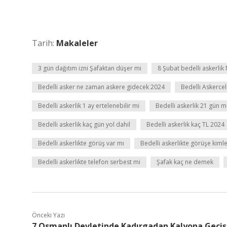
Tarih:
Makaleler
3 gün dağıtım izni Şafaktan düşer mi
8 Şubat bedelli askerli
Bedelli asker ne zaman askere gidecek 2024
Bedelli Askerce
Bedelli askerlik 1 ay ertelenebilir mi
Bedelli askerlik 21 gün 
Bedelli askerlik kaç gün yol dahil
Bedelli askerlik kaç TL 2024
Bedelli askerlikte görüş var mı
Bedelli askerlikte görüşe kimler
Bedelli askerlikte telefon serbest mi
Şafak kaç ne demek
Önceki Yazı
7 Osmanlı Devletinde Kadırgadan Kalyona Geçiş