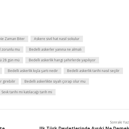
k Ne Zaman Biter
Askere sivil hat nasıl sokulur
ll zorunlu mu
Bedelli askerler yanına ne almalı
mü 28 gün mü
Bedelli askerlik hangi şehirlerde yapılıyor
Bedelli askerlik kışla şartı nedir
Bedelli askerlik tarihi nasıl seçilir
 girebilir
Bedelli askerlikte siyah çorap olur mu
Sevk tarihi mi katılacağı tarih mi
Sonraki Yaz
te
Ilk Türk Devletlerinde Ayuki Ne Deme