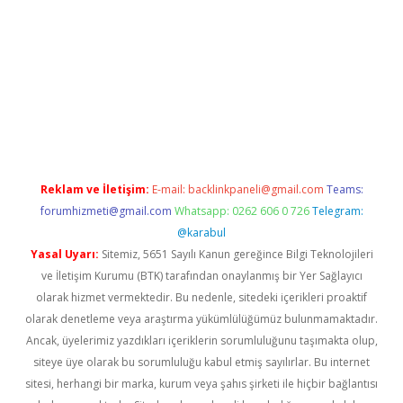
xper güncel giriş
betexpergir.net
Reklam ve İletişim:
E-mail:
backlinkpaneli@gmail.com
Teams:
forumhizmeti@gmail.com
Whatsapp: 0262 606 0 726
Telegram:
@karabul
Yasal Uyarı:
Sitemiz, 5651 Sayılı Kanun gereğince Bilgi Teknolojileri
ve İletişim Kurumu (BTK) tarafından onaylanmış bir Yer Sağlayıcı
olarak hizmet vermektedir. Bu nedenle, sitedeki içerikleri proaktif
olarak denetleme veya araştırma yükümlülüğümüz bulunmamaktadır.
Ancak, üyelerimiz yazdıkları içeriklerin sorumluluğunu taşımakta olup,
siteye üye olarak bu sorumluluğu kabul etmiş sayılırlar. Bu internet
sitesi, herhangi bir marka, kurum veya şahıs şirketi ile hiçbir bağlantısı