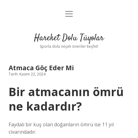
menüyü
Anasayfa
aç
Gizlilik Politikası
Hareket Dolu Tüyolar
Yasal Uyarı
Sporla dolu neşeli öneriler keşfet!
Hakkımızda
Atmaca Göç Eder Mi
Tarih: Kasım 22, 2024
Bir atmacanın ömrü
ne kadardır?
Faydalı bir kuş olan doğanların ömrü ise 11 yıl
civarındadır.