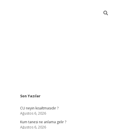
Sidebar
Son Yazılar
betexper güncel giriş
betexpergir.net
CU neyin kısaltmasıdır ?
Ağustos 6, 2026
Kum tanesi ne anlama gelir ?
Ağustos 6, 2026