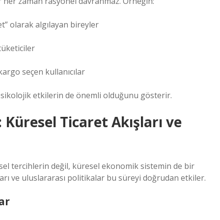
r her zaman rasyonel davranmaz. Örneğin:
t” olarak algılayan bireyler
üketiciler
argo seçen kullanıcılar
ikolojik etkilerin de önemli olduğunu gösterir.
üresel Ticaret Akışları ve
el tercihlerin değil, küresel ekonomik sistemin de bir
ları ve uluslararası politikalar bu süreyi doğrudan etkiler.
ar