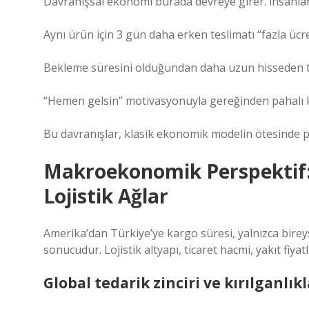
Davranışsal ekonomi burada devreye girer. İnsanla
Aynı ürün için 3 gün daha erken teslimatı “fazla ücre
Bekleme süresini olduğundan daha uzun hisseden t
“Hemen gelsin” motivasyonuyla gereğinden pahalı k
Bu davranışlar, klasik ekonomik modelin ötesinde ps
Makroekonomik Perspektif: K
Lojistik Ağlar
Amerika’dan Türkiye’ye kargo süresi, yalnızca bireys
sonucudur. Lojistik altyapı, ticaret hacmi, yakıt fiyat
Global tedarik zinciri ve kırılganlıkl