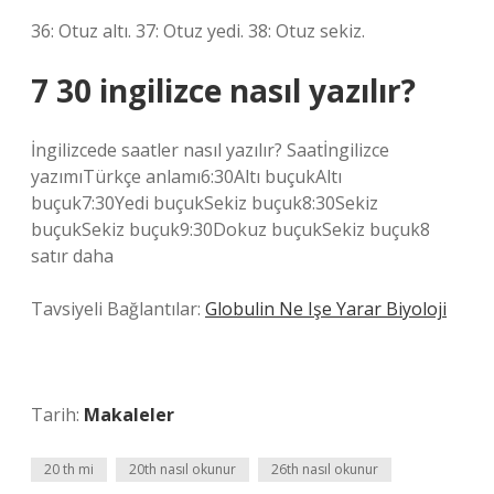
36: Otuz altı. 37: Otuz yedi. 38: Otuz sekiz.
7 30 ingilizce nasıl yazılır?
İngilizcede saatler nasıl yazılır? Saatİngilizce
yazımıTürkçe anlamı6:30Altı buçukAltı
buçuk7:30Yedi buçukSekiz buçuk8:30Sekiz
buçukSekiz buçuk9:30Dokuz buçukSekiz buçuk8
satır daha
Tavsiyeli Bağlantılar:
Globulin Ne Işe Yarar Biyoloji
Tarih:
Makaleler
20 th mi
20th nasıl okunur
26th nasıl okunur