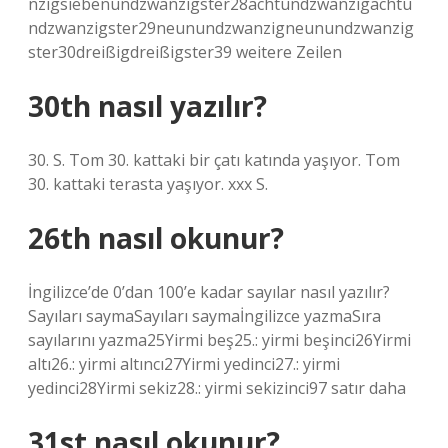
nzigsiebenundzwanzigster28achtundzwanzigachtu
ndzwanzigster29neunundzwanzigneunundzwanzig
ster30dreißigdreißigster39 weitere Zeilen
30th nasıl yazılır?
30. S. Tom 30. kattaki bir çatı katında yaşıyor. Tom
30. kattaki terasta yaşıyor. xxx S.
26th nasıl okunur?
İngilizce’de 0’dan 100’e kadar sayılar nasıl yazılır?
Sayıları saymaSayıları saymaİngilizce yazmaSıra
sayılarını yazma25Yirmi beş25.: yirmi beşinci26Yirmi
altı26.: yirmi altıncı27Yirmi yedinci27.: yirmi
yedinci28Yirmi sekiz28.: ​​yirmi sekizinci97 satır daha
31st nasıl okunur?