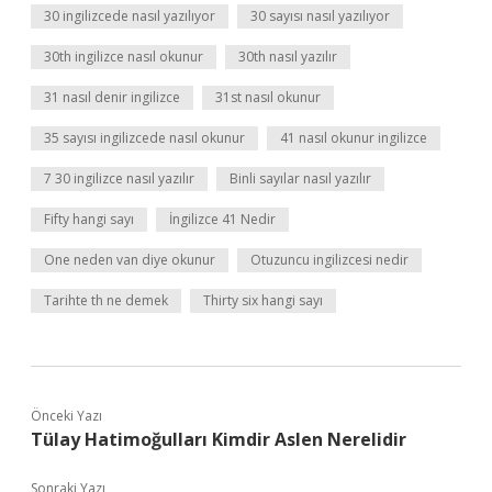
30 ingilizcede nasıl yazılıyor
30 sayısı nasıl yazılıyor
30th ingilizce nasıl okunur
30th nasıl yazılır
31 nasıl denir ingilizce
31st nasıl okunur
35 sayısı ingilizcede nasıl okunur
41 nasıl okunur ingilizce
7 30 ingilizce nasıl yazılır
Binli sayılar nasıl yazılır
Fifty hangi sayı
İngilizce 41 Nedir
One neden van diye okunur
Otuzuncu ingilizcesi nedir
Tarihte th ne demek
Thirty six hangi sayı
Önceki Yazı
Tülay Hatimoğulları Kimdir Aslen Nerelidir
Sonraki Yazı