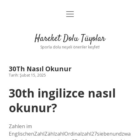
menüyü
Anasayfa
aç
Gizlilik Politikası
Hareket Dolu Tüyolar
Yasal Uyarı
Sporla dolu neşeli öneriler keşfet!
Hakkımızda
30Th Nasıl Okunur
Tarih: Şubat 15, 2025
30th ingilizce nasıl
okunur?
Zahlen im
EnglischenZahlZählzahlOrdinalzahl27siebenundzwa