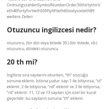
OrdnungszahlenSymbolNumberOrder30thirtythirti
eth40fortyfortieth50fiftyfiftieth60sixtysixtieth89
weitere Zeilen
Otuzuncu ingilizcesi nedir?
otuzuncu, (bir dizi veya listede 30.) (bir listede, vb.)
otuzuncu, dizideki otuzuncu.
20 th mi?
İngilizce sıra sayılarını okurken, “th” sözcüğü
sonuna eklenir. İstisna şudur: sayı 1 ile bitiyorsa, “st”
eklenir, 2 ile bitiyorsa, “nd” eklenir ve 3 ile bitiyorsa,
“rd” eklenir. 11, 12 ve 13 sayıları için özel bir kural
geçerlidir: bu sayıların sonuna “th” eklenir.