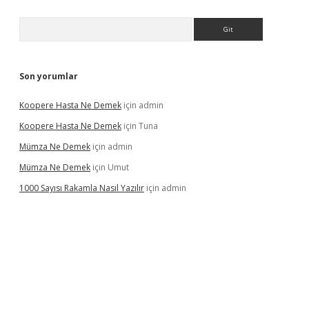
Arama
Son yorumlar
Koopere Hasta Ne Demek
için
admin
Koopere Hasta Ne Demek
için
Tuna
Mümza Ne Demek
için
admin
Mümza Ne Demek
için
Umut
1000 Sayısı Rakamla Nasıl Yazılır
için
admin
riş
betexpergir.net