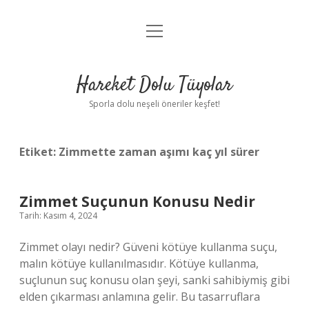
menüyü
Anasayfa
aç
Gizlilik Politikası
Hareket Dolu Tüyolar
Yasal Uyarı
Sporla dolu neşeli öneriler keşfet!
Hakkımızda
Etiket:
Zimmette zaman aşımı kaç yıl sürer
Zimmet Suçunun Konusu Nedir
Tarih: Kasım 4, 2024
Zimmet olayı nedir? Güveni kötüye kullanma suçu,
malın kötüye kullanılmasıdır. Kötüye kullanma,
suçlunun suç konusu olan şeyi, sanki sahibiymiş gibi
elden çıkarması anlamına gelir. Bu tasarruflara